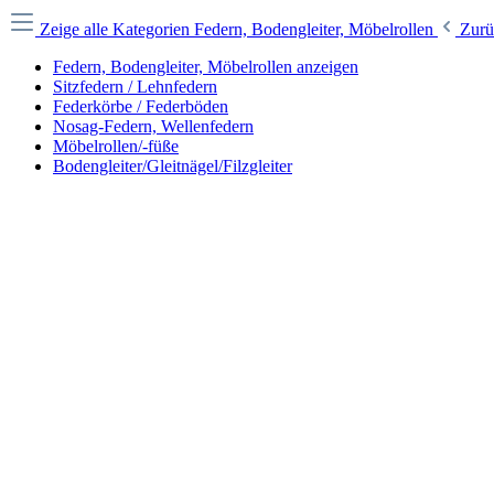
Zeige alle Kategorien
Federn, Bodengleiter, Möbelrollen
Zurü
Federn, Bodengleiter, Möbelrollen anzeigen
Sitzfedern / Lehnfedern
Federkörbe / Federböden
Nosag-Federn, Wellenfedern
Möbelrollen/-füße
Bodengleiter/Gleitnägel/Filzgleiter