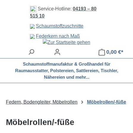
Zum Hauptinhalt springen
Service-Hotline:
04193 – 80
515 10
Schaumstoffzuschnitte
Federkern nach Maß
0,00 €*
Schaumstoffmanufaktur & Großhandel für
Raumausstatter, Polstereien, Sattlereien, Tischler,
Nähereien und mehr...
Federn, Bodengleiter, Möbelrollen
Möbelrollen/-füße
Möbelrollen/-füße