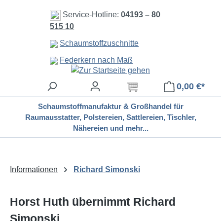
Zum Hauptinhalt springen
Service-Hotline:
04193 – 80
515 10
Schaumstoffzuschnitte
Federkern nach Maß
0,00 €*
Schaumstoffmanufaktur & Großhandel für
Raumausstatter, Polstereien, Sattlereien, Tischler,
Nähereien und mehr...
Informationen
Richard Simonski
Horst Huth übernimmt Richard
Simonski