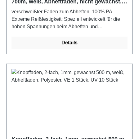
700m, weiß, Abheftfaden, nicht gewachst,
VE 1 Stück, UV 10 Stück
verschweißter Faden zum Abheften, 100% PA.
Extreme Reißfestigkeit: Speziell entwickelt für die
hohen Spannungen beim Abheften und
Knöpfeeinziehen. Optimale Knotensicherheit: Die
Oberflächenstruktur sorgt dafür, dass einmal
Details
gesetzte Knoten fest halten und nicht verrutschen.
Glatte Führung: Gleitet mühelos durch
Polstermaterialien, Schaumstoff und schwere
Bezugsstoffe, ohne
auszufransen.Anwendungsbereich: perfekt für
Sessel, Sofas, Stühle, Kopfteile von Betten und die
AutosattlereiVerarbeitung: für das perfekte Ergebnis
empfehlen wir die Verwendung einer passenden
langen Polsternadel (Abheftnadel), um den Faden
präzise durch den Schaumstoff zu führenFarbe:
weißMaterial: 100% PA
Knopffaden, 2-fach, 1mm, gewachst 500 m,