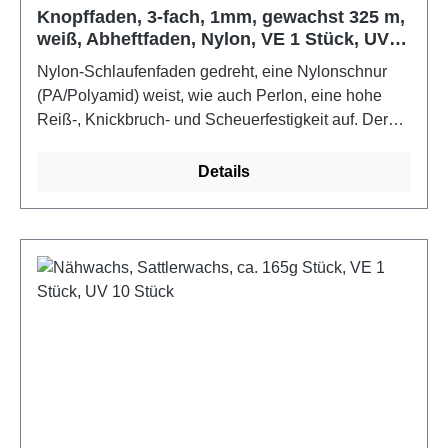
Knopffaden, 3-fach, 1mm, gewachst 325 m,
weiß, Abheftfaden, Nylon, VE 1 Stück, UV
10 Stück
Nylon-Schlaufenfaden gedreht, eine Nylonschnur
(PA/Polyamid) weist, wie auch Perlon, eine hohe
Reiß-, Knickbruch- und Scheuerfestigkeit auf. Der
Faden ist leicht, hoch elastisch sowie strapazierfähig
und sicher vor bakterieller Fäulnis, Motten und
Details
Termiten.Anwendungsbereich: perfekt für Sessel,
Sofas, Stühle, Kopfteile von Betten und die
AutosattlereiVerarbeitung: für das perfekte Ergebnis
empfehlen wir die Verwendung einer passenden
langen Polsternadel (Abheftnadel), um den Faden
präzise durch den Schaumstoff zu führenFarbe:
weißMaterial: 100% Nylon, gewachst