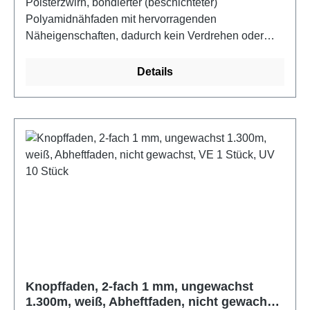
Polsterzwirn, bondierter (beschichteter)
Polyamidnähfaden mit hervorragenden
Näheigenschaften, dadurch kein Verdrehen oder
Verknoten des Fadens. 17 % Dehnung, 5.200 g
Reißfestigkeit und Hitzebeständigkeit bis 240
Details
C.Anwendungsbereich: perfekt für Sessel, Sofas,
Stühle, Kopfteile von Betten und die
AutosattlereiVerarbeitung: für das perfekte Ergebnis
empfehlen wir die Verwendung einer passenden
langen Polsternadel (Abheftnadel), um den Faden
präzise durch den Schaumstoff zu führenFarbe: weiß
Knopffaden, 2-fach 1 mm, ungewachst
1.300m, weiß, Abheftfaden, nicht gewachst,