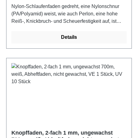
VE 1 Stück, UV 10 Stück
Nylon-Schlaufenfaden gedreht, eine Nylonschnur
(PA/Polyamid) weist, wie auch Perlon, eine hohe
Reiß-, Knickbruch- und Scheuerfestigkeit auf, ist
leicht, hoch elastisch sowie strapazierfähig und
sicher vor bakterieller Fäulnis, Motten und
Details
Termiten.Anwendungsbereich: perfekt für Sessel,
Sofas, Stühle, Kopfteile von Betten und die
AutosattlereiVerarbeitung: für das perfekte Ergebnis
empfehlen wir die Verwendung einer passenden
langen Polsternadel (Abheftnadel), um den Faden
präzise durch den Schaumstoff zu führenFarbe:
weißMaterial: 100% PA
Knopffaden, 2-fach 1 mm, ungewachst