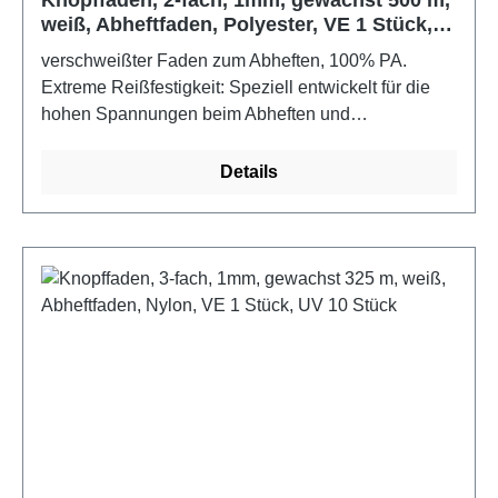
weiß, Abheftfaden, Polyester, VE 1 Stück,
UV 10 Stück
verschweißter Faden zum Abheften, 100% PA.
Extreme Reißfestigkeit: Speziell entwickelt für die
hohen Spannungen beim Abheften und
Knöpfeeinziehen. Optimale Knotensicherheit: Die
Oberflächenstruktur sorgt dafür, dass einmal
Details
gesetzte Knoten fest halten und nicht verrutschen.
Glatte Führung: Gleitet mühelos durch
Polstermaterialien, Schaumstoff und schwere
Bezugsstoffe, ohne
auszufransen.Anwendungsbereich: perfekt für
Sessel, Sofas, Stühle, Kopfteile von Betten und die
AutosattlereiVerarbeitung: für das perfekte Ergebnis
empfehlen wir die Verwendung einer passenden
langen Polsternadel (Abheftnadel), um den Faden
präzise durch den Schaumstoff zu führenFarbe:
weißMaterial: 100% PA, gewachst