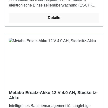
elektronische Einzelzellenüberwachung (ESCP)
beim Laden, für besonders lange Lebensdauer, Kein
Memoryeffekt, Lange Lagerfähigkeit bei nahezu
Details
keiner Selbstentladung, Hervorragende
Umwelteigenschaften
Metabo Ersatz-Akku 12 V 4.0 AH, Stecksitz-
Akku
Intelligentes Batteriemanagement für langlebige