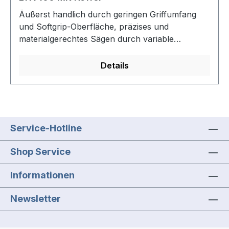
Akkupacks und Ladegeräten der CAS Marken:
Äußerst handlich durch geringen Griffumfang
www.cordless-alliance-system.com.
und Softgrip-Oberfläche, präzises und
Lieferumfang: ohne Akku, ohne Ladegerät
materialgerechtes Sägen durch variable
Hubzahl, Pendelhub und tiefliegende,
federgestützte Sägeblattführung. Metabo Quick
Details
für werkzeuglosen Sägeblattwechsel mit
automatischem Auswurf. Zuschaltbare
Späneblasfunktion sorgt für freie Sicht auf die
Schnittstelle. Mit metaBOX, der intelligenten
Lösung für Transport und Aufbewahrung.
Service-Hotline
Kombinierbar mit allen 18V-Akkupacks und
Ladegeräten der CAS Marken: www.cordless-
Shop Service
alliance-system.com
Informationen
Newsletter