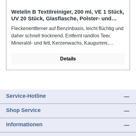
Wetelin B Textilreiniger, 200 ml, VE 1 Stück,
UV 20 Stück, Glasflasche, Polster- und
Teppichreiniger
Fleckenentferner auf Benzinbasis, leicht flüchtig und
daher schnell trocknend. Entfernt randlos Teer,
Mineralöl- und fett, Kerzenwachs, Kaugummi,
Kleberückstände, Dispersionsfarbe und Reste von
Selbstklebeetiketten und Klebebändern aus
Details
Teppichen, Polstern, Textilien, Wildleder, Schuhen
bzw. von Holz, Glas, Kunststoff, Edelstahl, Porzellan
und anderen keramischen Werkstoffen, Autolack,
usw.
Service-Hotline
Shop Service
Informationen