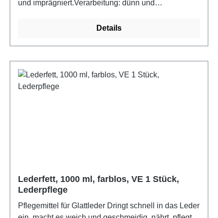
und imprägniert.Verarbeitung: dünn und
gleichmäßig, mit weichem Tuch auf das gereinigte
Leder auftragen.Farbe: farblosMaterial: hochwertige
Details
Öle und Wachse, Vaseline, ParfümLieferumfang:
100ml Dose
Lederfett, 1000 ml, farblos, VE 1 Stück,
Lederpflege
Pflegemittel für Glattleder Dringt schnell in das Leder
ein, macht es weich und geschmeidig, nährt, pflegt