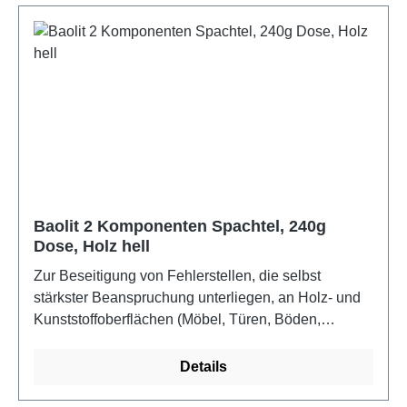
und pflegt mit ausgesuchten Ölen. Wir empfehlen
immer eine Probebehandlung an einer wenig
sichtbaren Stelle.
Baolit 2 Komponenten Spachtel, 240g
Dose, Holz hell
Zur Beseitigung von Fehlerstellen, die selbst
stärkster Beanspruchung unterliegen, an Holz- und
Kunststoffoberflächen (Möbel, Türen, Böden,
Fenster, Leisten) im Innen- und Außenbereich.Farbe:
Holz hell
Details