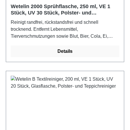
Wetelin 2000 Sprühflasche, 250 ml, VE 1
Stück, UV 30 Stück, Polster- und
Teppichreiniger
Reinigt randfrei, rückstandsfrei und schnell
trocknend. Entfernt Lebensmittel,
Tierverschmutzungen sowie Blut, Bier, Cola, Ei,
Kugelschreiber, Gras, Urin, Erbrochenes, Rotwein,
Obst, Sauce, Schokolade, Wasserflecken, Teppich-
Details
Auslegware-Synthetik, Woll-, Orient-, Berber-,
Flokati-, Maschinenteppiche, Polster, Autopolster
und alle Stoffe. Es ist hervorragend geeignet für
strukturierte und glatte Flächen aus Kunststoff,
lackiertem Holz, Edelstahl, Glas-Kunststoffscheiben,
Spiegel, usw.