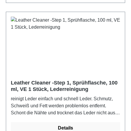
Seife, Duftstoffe, TERPINEOL, LINALOOL,
CINNAMYL ALCOHOL, BENZYL
SALICYLATELieferumfang: 500g Dose
Leather Cleaner -Step 1, Sprühflasche, 100
ml, VE 1 Stück, Lederreinigung
reinigt Leder einfach und schnell Leder. Schmutz,
Schweiß und Fett werden problemlos entfernt.
Schont die Nähte und trocknet das Leder nicht aus.
Nicht geeignet für unbehandeltes und Veloursleder.
Nach der Anwendung erhält man eine saubere
Details