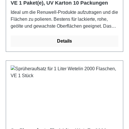
VE 1 Paket(e), UV Karton 10 Packungen
Ideal um die Renuwell-Produkte aufzutragen und die
Flächen zu polieren. Bestens für lackierte, rohe,
geölte und gewachste Oberflächen geeignet. Das
hochwertige Möbeltuch ist aus 100% Baumwolle,
absolut fusselfrei. Es ist nicht mit den Produkten
Details
getränkt und bis zu 60 C waschbar, wenn es mit
Möbel-Regenerator verwendet wurde.