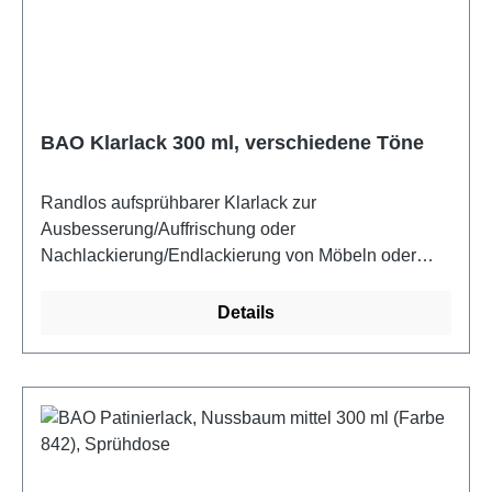
BAO Klarlack 300 ml, verschiedene Töne
Randlos aufsprühbarer Klarlack zur
Ausbesserung/Auffrischung oder
Nachlackierung/Endlackierung von Möbeln oder
Holzwerkstoffen im Innenbereich. Der Lackfilm ist
klar und hält normalen Beanspruchungen stand.
Details
Bao-Klarlacke sind hochwertige, schnelltrockende
NC-Lacke mit einer hervorragenden Elastizität und
ausgezeichneter Griffigkeit.Farbe: klar-matt