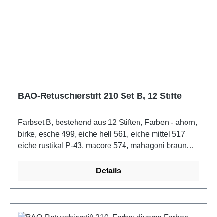
Farbtinkturen sind hoch lichtecht und zeichnen sich
durch eine sehr gute Haftung und Farbkraft aus. Die
Tinktur auf umwelftfreundlicher Alkoholbsasis
trocknet in sehr kurzer Zeit.Farbe: Farbset
BAO-Retuschierstift 210 Set B, 12 Stifte
Farbset B, bestehend aus 12 Stiften, Farben - ahorn,
birke, esche 499, eiche hell 561, eiche mittel 517,
eiche rustikal P-43, macore 574, mahagoni braun
560, mahagoni rötlich 581, nußbaum dunkel 586,
nußbaum hell 564, nußbaum mittel 566, schwarz
Details
600, teak 571. Transparent-farbiger Retuschierstift
für kleine Farbkorrekturen an Holzoberflächen. Auch
sehr gut zum Einfärben von Kanten geeignet. Die
Farbtinkturen sind hoch lichtecht und zeichnen sich