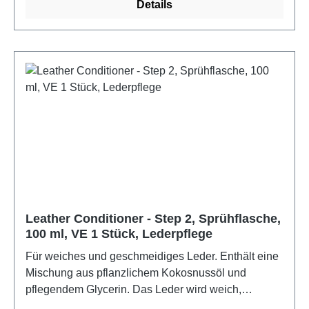
Nach der Anwendung erhält man eine saubere
Details
Oberfläche für die Behandlung mit Leather
Conditioner Step 2.Verarbeitung: einfach aufsprühen
und mit einem weichen Tuch reinigen. Für ein
optimales Ergebnis anschließend Leather
Conditioner (Step 2) benutzen.Farbe:
farblosMaterial: Verordnung (EG) Nr. 648/2004
Duftstoffe, CITRAL, HEXYL CINNAMAL,
LIMONENELieferumfang: 500 ml Sprühflasche
Leather Conditioner - Step 2, Sprühflasche,
100 ml, VE 1 Stück, Lederpflege
Für weiches und geschmeidiges Leder. Enthält eine
Mischung aus pflanzlichem Kokosnussöl und
pflegendem Glycerin. Das Leder wird weich,
geschmeidig und bekommt einen schönen Glanz.