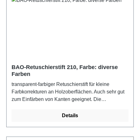
durch eine sehr gute Haftung und Farbkraft aus. Die
Tinktur auf umwelftfreundlicher Alkoholbsasis
trocknet in sehr kurzer Zeit.Farbe: Farbset
BAO-Retuschierstift 210, Farbe: diverse
Farben
transparent-farbiger Retuschierstift für kleine
Farbkorrekturen an Holzoberflächen. Auch sehr gut
zum Einfärben von Kanten geeignet. Die
Farbtinkturen sind hoch lichtecht und zeichnen sich
durch eine sehr gute Haftung und Farbkraft aus, auf
Details
umweltfreundlicher Alkoholbasis hergestellt, trocknet
in sehr kurzer Zeit.Farbe: Nussbaum hell (564)