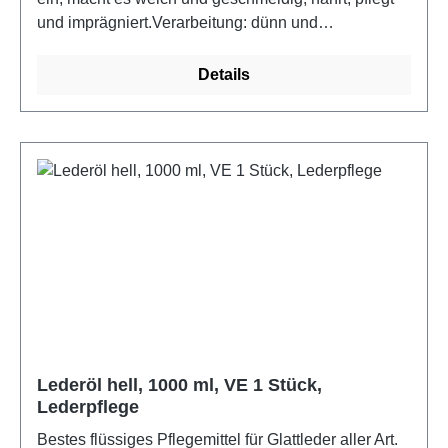
und imprägniert.Verarbeitung: dünn und
gleichmäßig, mit weichem Tuch auf das gereinigte
Leder auftragen.Farbe: farblosMaterial: hochwertige
Details
Öle und Wachse, Vaseline, ParfümLieferumfang:
1.000 ml Topf
Lederöl hell, 1000 ml, VE 1 Stück,
Lederpflege
Bestes flüssiges Pflegemittel für Glattleder aller Art.