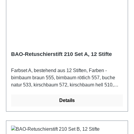
BAO-Retuschierstift 210 Set A, 12 Stifte
Farbset A, bestehend aus 12 Stiften, Farben -
birnbaum braun 555, birnbaum rötlich 557, buche
natur 533, kirschbaum 572, kirschbaum hell 510,
kirschbaum natur/erle 545, natur nußbaum 592,
nußbaum rötlich 585, palisander dunkel 540, rüster
Details
509, rüstler hell 506, schweizer birnbaum 543.
Transparent-farbiger Retuschierstift für kleine
Farbkorrekturen an Holzoberflächen. Auch sehr gut
zum Einfärben von Kanten geeignet. Die