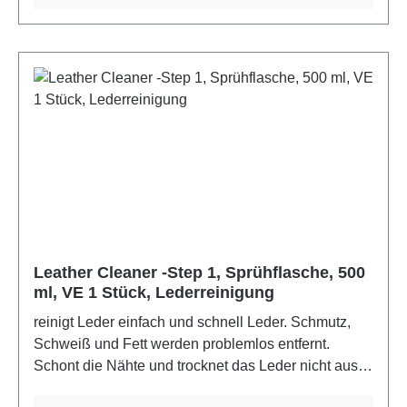
Oberfläche für die Behandlung mit Leather
Conditioner Step 2.Verarbeitung: einfach aufsprühen
und mit einem weichen Tuch reinigen. Für ein
optimales Ergebnis anschließend Leather
Conditioner (Step 2) benutzen.Farbe:
farblosMaterial: Verordnung (EG) Nr. 648/2004
Duftstoffe, CITRAL, HEXYL CINNAMAL,
LIMONENELieferumfang: 100 ml Sprühflasche
Leather Cleaner -Step 1, Sprühflasche, 500
ml, VE 1 Stück, Lederreinigung
reinigt Leder einfach und schnell Leder. Schmutz,
Schweiß und Fett werden problemlos entfernt.
Schont die Nähte und trocknet das Leder nicht aus.
Nicht geeignet für unbehandeltes und Veloursleder.