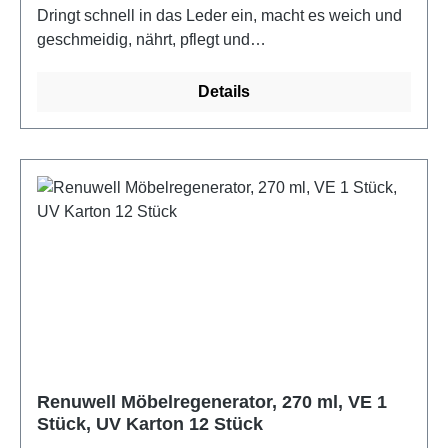
Dringt schnell in das Leder ein, macht es weich und
geschmeidig, nährt, pflegt und
imprägniert.Verarbeitung: auf das gereinigte,
trockene Leder dünn auftragen.Farbe:
Details
farblosMaterial: hochwertige Öle, Fischöl, Parfüm
Lieferumfang: 1.000 ml Sprühflasche
Renuwell Möbelregenerator, 270 ml, VE 1
Stück, UV Karton 12 Stück