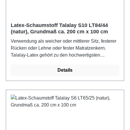
cm
Latex-Schaumstoff Talalay S10 LT84/44
(natur), Grundmaß ca. 200 cm x 100 cm
Verwendung als weicher oder mittlerer Sitz, festerer
Rücken oder Lehne oder fester Matratzenkern.
Talalay-Latex gehört zu den hochwertigsten
Materialen im gesamten Matratzenbereich und
zeichnet sich vor allem durch seine anschmiegsame,
Details
druckentlastende und optimal stützende Fähigkeit
aus. Die runde, offene Zellenstruktur von Latex ist
unvergleichlich und garantiert optimale Durchlüftung.
Die Superior Qualität besteht aus 40% Naturlatex
und 60% synthetischem Latexanteil. Als Naturlatex
bezeichnet man den Milchsaft der tropischen
Kautschukbäume (Hevea brasiliensis).
Raumgewicht 84 kg/m3 brutto, Stauchhärte 43,6 lbf