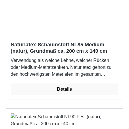
Raumgewicht 60 kg/m3 brutto. Die Schaumstoffe
erfüllen Ökotex 100 und sind bis 60C
waschbar.Farbe: naturMaße: ca. 2 m x 1 m x 9 cm
Naturlatex-Schaumstoff NL85 Medium
(natur), Grundmaß ca. 200 cm x 140 cm
Verwendung als weiche Lehne, weicher Rücken
oder Medium-Matratzenkern. Naturlatex gehört zu
den hochwertigsten Materialen im gesamten
Matratzenbereich und zeichnet sich vor allem durch
seine anschmiegsame, druckentlastende und
Details
optimal stützende Fähigkeit aus. Die runde, offene
Zellenstruktur von Latex ist unvergleichlich und
garantiert optimale Durchlüftung. Naturlatex besteht
zu 100% aus natürlichem Material, als Naturlatex
bezeichnet man den Milchsaft der tropischen