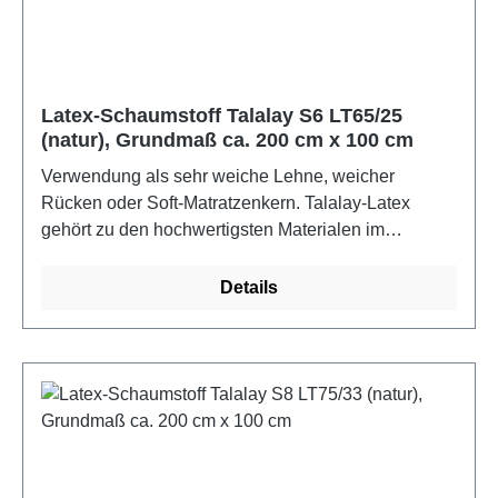
(ASTM D-1055). Die Schaumstoffe erfüllen Ökotex
100 und sind bis 60C waschbar.Farbe: naturMaße:
ca. 2 m x 1 m x 2 cm
Latex-Schaumstoff Talalay S6 LT65/25
(natur), Grundmaß ca. 200 cm x 100 cm
Verwendung als sehr weiche Lehne, weicher
Rücken oder Soft-Matratzenkern. Talalay-Latex
gehört zu den hochwertigsten Materialen im
gesamten Matratzenbereich und zeichnet sich vor
allem durch seine anschmiegsame,
Details
druckentlastende und optimal stützende Fähigkeit
aus. Die runde, offene Zellenstruktur von Latex ist
unvergleichlich und garantiert optimale Durchlüftung.
Die Superior Qualität besteht aus 40% Naturlatex
und 60% synthetischem Latexanteil. Als Naturlatex
bezeichnet man den Milchsaft der tropischen
Kautschukbäume (Hevea brasiliensis).
Raumgewicht 65 kg/m3 brutto, Stauchhärte 25,1 lbf