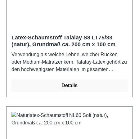
(ASTM D-1055). Die Schaumstoffe erfüllen Ökotex
100 und sind bis 60C waschbar.Farbe: naturMaße:
ca. 2 m x 1 m x 4 cm
Latex-Schaumstoff Talalay S8 LT75/33
(natur), Grundmaß ca. 200 cm x 100 cm
Verwendung als weiche Lehne, weicher Rücken
oder Medium-Matratzenkern. Talalay-Latex gehört zu
den hochwertigsten Materialen im gesamten
Matratzenbereich und zeichnet sich vor allem durch
seine anschmiegsame, druckentlastende und
Details
optimal stützende Fähigkeit aus. Die runde, offene
Zellenstruktur von Latex ist unvergleichlich und
garantiert optimale Durchlüftung. Die Superior
Qualität besteht aus 40% Naturlatex und 60%
synthetischem Latexanteil. Als Naturlatex bezeichnet
man den Milchsaft der tropischen Kautschukbäume
(Hevea brasiliensis). Raumgewicht 75 kg/m3 brutto,