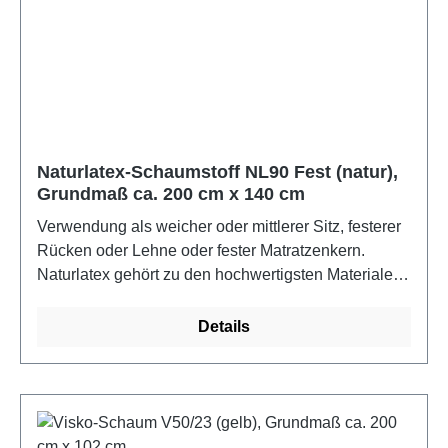
Kautschukbäume (Hevea brasiliensis).
Raumgewicht 85 kg/m3 brutto. Die Schaumstoffe
erfüllen Ökotex 100 und sind bis 60C
waschbar.Farbe: naturMaße: ca. 2 m x 1,4 m x 12 cm
Naturlatex-Schaumstoff NL90 Fest (natur),
Grundmaß ca. 200 cm x 140 cm
Verwendung als weicher oder mittlerer Sitz, festerer
Rücken oder Lehne oder fester Matratzenkern.
Naturlatex gehört zu den hochwertigsten Materialen
im gesamten Matratzenbereich und zeichnet sich vor
allem durch seine anschmiegsame,
Details
druckentlastende und optimal stützende Fähigkeit
aus. Die runde, offene Zellenstruktur von Latex ist
unvergleichlich und garantiert optimale Durchlüftung.
Naturlatex besteht zu 100% aus natürlichem
Material, als Naturlatex bezeichnet man den