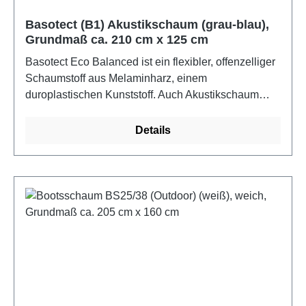
Basotect (B1) Akustikschaum (grau-blau),
Grundmaß ca. 210 cm x 125 cm
Basotect Eco Balanced ist ein flexibler, offenzelliger
Schaumstoff aus Melaminharz, einem
duroplastischen Kunststoff. Auch Akustikschaum
genannt, dient er zur Verbesserung der Raumakustik
und kommt meist als Schallabsorber mit oder ohne
Details
Profil auf Oberflächen. Basotect hat in Summe
bessere Eigenschaften als günstigere Absorber aus
PU-Schaumstoff. Die Vorteile sind die UV
Beständigkeit (kein Vergilben oder Altern), die
definierte und berechenbare Schallabsorption in
Abhängigkeit der Frequenz, die zertifizierte schwer
Entflammbarkeit (DIN 4102 B1), das geringe
Gewicht und die Temperaturbeständigkeit (-40 bis
240 Grad) von Basotect im professionellen Einsatz.
Schwer entflammbar/B1, Raumgewicht 9 kg/m3