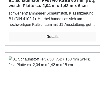
B1 Schaumstoff FF57/40 KSB6 60 mm (rot),
weich, Platte ca. 2,04 m x 1,42 m x 6 cm
schwer entflammbarer Schaumstoff, Klassifizierung
B1 (DIN 4102-1). Hierbei handelt es sich um
hochwertigen Kaltschaum mit B1-Ausstattung, gut
verwendbar für Rücken, Lehne, auch als
Matratzenkern oder als weicher Sitz. Raumgewicht
Details
57 kg/m3 brutto, Stauchhärte 4,0 kPa. Die
Schaumstoffe erfüllen Ökotex 100 und sind bis 60C
waschbar.Spezifikation: schwer entflammbar, B1
(DIN 4102-1)Farbe: rotMaße: ca. 2,04 m x 1,42 m x 6
cm