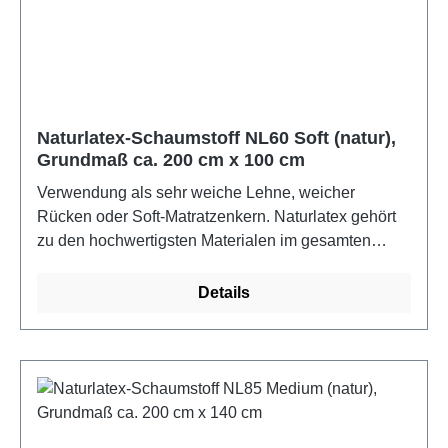
Stauchhärte 32,9 lbf (ASTM D-1055). Die
Schaumstoffe erfüllen Ökotex 100 und sind bis 60C
waschbar.Farbe: naturMaße: ca. 2 m x 1 m x 3 cm
Naturlatex-Schaumstoff NL60 Soft (natur),
Grundmaß ca. 200 cm x 100 cm
Verwendung als sehr weiche Lehne, weicher
Rücken oder Soft-Matratzenkern. Naturlatex gehört
zu den hochwertigsten Materialen im gesamten
Matratzenbereich und zeichnet sich vor allem durch
seine anschmiegsame, druckentlastende und
Details
optimal stützende Fähigkeit aus. Die runde, offene
Zellenstruktur von Latex ist unvergleichlich und
garantiert optimale Durchlüftung. Naturlatex besteht
zu 100% aus natürlichem Material, als Naturlatex
bezeichnet man den Milchsaft der tropischen
Kautschukbäume (Hevea brasiliensis).