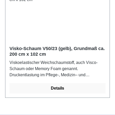
Milchsaft der tropischen Kautschukbäume (Hevea
brasiliensis). Raumgewicht 85 kg/m3 brutto. Die
Schaumstoffe erfüllen Ökotex 100 und sind bis 60C
waschbar.Farbe: naturMaße: ca. 2 m x 1,4 m x 2,5
cm
Visko-Schaum V50/23 (gelb), Grundmaß ca.
200 cm x 102 cm
Viskoelastischer Weichschaumstoff, auch Visco-
Schaum oder Memory Foam genannt.
Druckentlastung im Pflege-, Medizin– und
Freizeitbereich. Hilfe bei Dekubitus (Wundliegen),
hohe Energieabsorption, hohe Offenzelligkeit und
Details
ideales Mikroklima. Raumgewicht 50 kg/m3 brutto,
Stauchhärte 2,3 kPa (DIN 53577). Die Schaumstoffe
erfüllen Ökotex 100 und sind bis 60C
waschbar.Farbe: gelbMaße: ca. 2 m x 1,02 m x 10