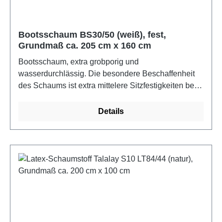
Bootsschaum BS30/50 (weiß), fest,
Grundmaß ca. 205 cm x 160 cm
Bootsschaum, extra grobporig und
wasserdurchlässig. Die besondere Beschaffenheit
des Schaums ist extra mittelere Sitzfestigkeiten bei
Bootspolstern oder Outdoor-Möbeln konzipiert. Die
Oberfläche soll weniger empfindlich für Schimmel
Details
sein und die grobporige Struktur des Schaums soll
dazu dienen, etwaige aufgenommene Feuchtigkeit
schneller wieder abzugeben. Trotzdem erfüllt der
Schaum die Festigkeits- und
Langlebigkeitsanforderungen eines gewohnten
qualitativen PU-Schaumstoffs. Raumgewicht 25
kg/m3 brutto, Stauchhärte 3,8 kPa (DIN 53577). Die
Schaumstoffe erfüllen Ökotex 100 und sind bis 60C
waschbar.Farbe: weißMaße: ca. 2,05 m x 1,6 m x 10