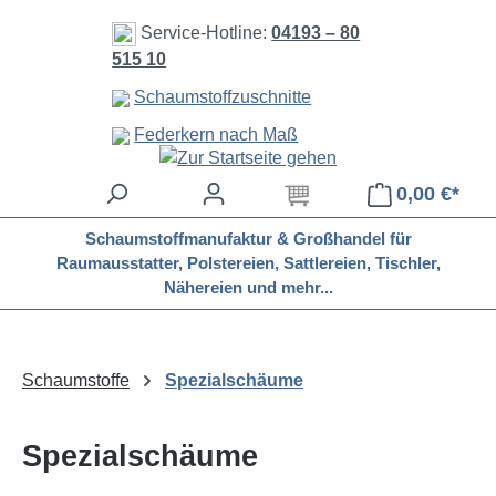
Zum Hauptinhalt springen
Service-Hotline:
04193 – 80
515 10
Schaumstoffzuschnitte
Federkern nach Maß
0,00 €*
Schaumstoffmanufaktur & Großhandel für
Raumausstatter, Polstereien, Sattlereien, Tischler,
Nähereien und mehr...
Schaumstoffe
Spezialschäume
Spezialschäume