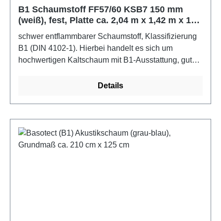
B1 Schaumstoff FF57/60 KSB7 150 mm
(weiß), fest, Platte ca. 2,04 m x 1,42 m x 15
cm
schwer entflammbarer Schaumstoff, Klassifizierung
B1 (DIN 4102-1). Hierbei handelt es sich um
hochwertigen Kaltschaum mit B1-Ausstattung, gut
verwendbar für Sitze und Polster, auch als fester
Matratzenkern oder als fester Sitz. Raumgewicht 57
Details
kg/m3 brutto, Stauchhärte 6,0 kPa. Die Schaumstoffe
erfüllen Ökotex 100 und sind bis 60C
waschbar.Spezifikation: schwer entflammbar, B1
(DIN 4102-1)Farbe: weißMaße: ca. 2,04 m x 1,42 m
x 15 cm