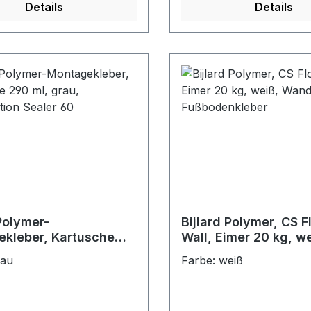
Details
Details
 Polymer-
Bijlard Polymer, CS F
kleber, Kartusche
Wall, Eimer 20 kg, we
 grau, Construction
Wand-Fußbodenkleb
rau
Farbe: weiß
60