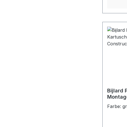
Bijlard
Montage
290 ml,
Farbe: g
Sealer 