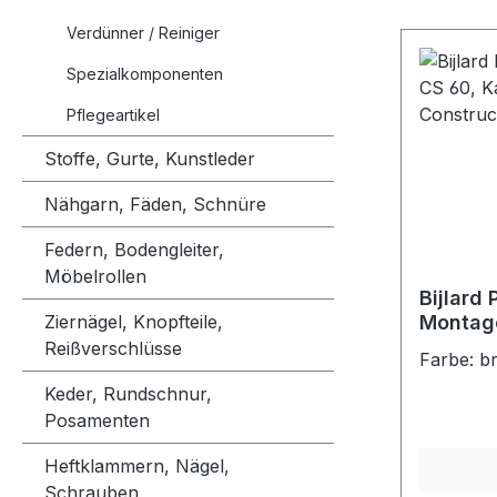
Verdünner / Reiniger
Spezialkomponenten
Pflegeartikel
Stoffe, Gurte, Kunstleder
Nähgarn, Fäden, Schnüre
Federn, Bodengleiter,
Möbelrollen
Bijlard
Ziernägel, Knopfteile,
Montage
Kartusc
Reißverschlüsse
Farbe: b
Constru
Keder, Rundschnur,
Posamenten
Heftklammern, Nägel,
Schrauben