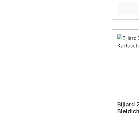
Bijlard 
Bleidic
290 ml