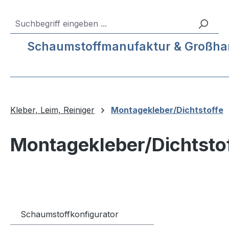
m Hauptinhalt springen
Zur Suche springen
Zur Hauptnavigation springen
Service-Hotline:
04193 – 80 515 10
Schaumstoffmanufaktur & Großhande
Kleber, Leim, Reiniger
Montagekleber/Dichtstoffe
Montagekleber/Dichtsto
Schaumstoffkonfigurator