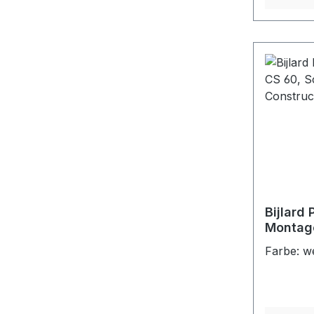
Bijlard
Montage
Schlauc
Farbe: w
Constru