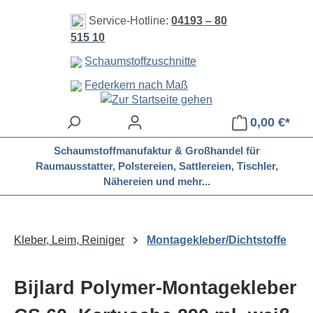
Zum Hauptinhalt springen
Service-Hotline:
04193 – 80
515 10
Schaumstoffzuschnitte
Federkern nach Maß
0,00 €*
Schaumstoffmanufaktur & Großhandel für
Raumausstatter, Polstereien, Sattlereien, Tischler,
Nähereien und mehr...
Kleber, Leim, Reiniger
Montagekleber/Dichtstoffe
Bijlard Polymer-Montagekleber