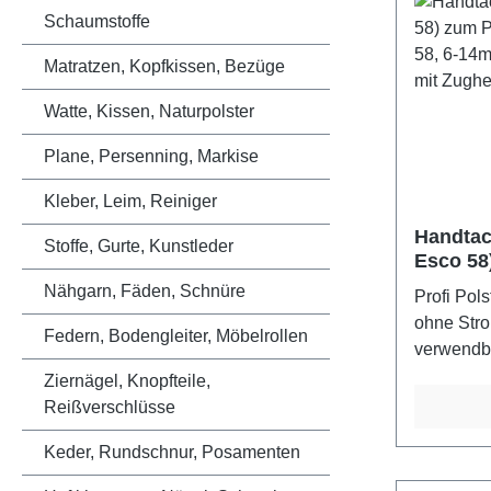
Schaumstoffe
Matratzen, Kopfkissen, Bezüge
Watte, Kissen, Naturpolster
Plane, Persenning, Markise
Kleber, Leim, Reiniger
Handtac
Stoffe, Gurte, Kunstleder
Esco 58
Klammer
Nähgarn, Fäden, Schnüre
Profi Pol
Handheft
ohne Stro
Zughebe
Federn, Bodengleiter, Möbelrollen
verwendba
Arbeiten,
Ziernägel, Knopfteile,
mit einer
Reißverschlüsse
mmAnwend
Keder, Rundschnur, Posamenten
Polsterarb
Arbeiten 