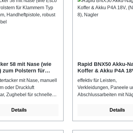
ker 58 mit Nase (wie
Rapid BNX50 Akku-Na
) zum Polstern für
Koffer & Akku P4A 18V
n Typ 58, 6-14mm,
Typ 8), Nagler
stertacker mit Nase, manuell
effektiv für Leisten,
pistole, robust mit
m oder Druckluft
Verkleidungen, Paneele u
l
r, Zughebel für schnelles
Abschlussarbeiten mit Nä
 für Klammern vom Typ 58
50 mm. Mit einstellbarer S
 Länge von 6 bis 14
verarbeitet 20-50mm lang
Details
Details
ungsbereich: für
Nägel vom Typ 8. Einzel- 
eiten, Sattler, für mobiles
Kontaktauslösungsmodus
und schlecht zugängliche
Anzeige bei leerem Magaz