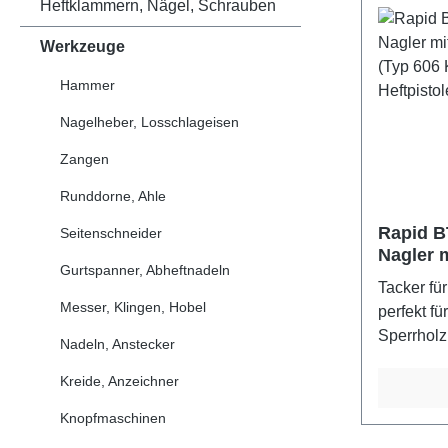
Heftklammern, Nägel, Schrauben
stellenVe
manuelle
Werkzeuge
oder Druc
Hammer
Daten: f
bis 14 mmM
Nagelheber, Losschlageisen
Zangen
Runddorne, Ahle
Rapid B
Seitenschneider
Nagler 
Gurtspanner, Abheftnadeln
18V, (T
Tacker f
Nägel) H
Messer, Klingen, Hobel
perfekt fü
Sperrholz
Nadeln, Anstecker
Ausgestat
Kreide, Anzeichner
Arbeitsleu
Platzierun
Knopfmaschinen
für lange