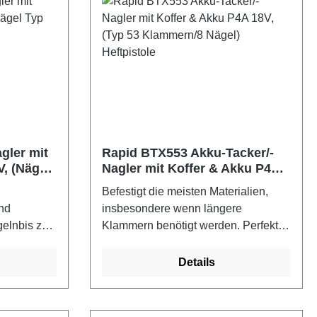
gler mit
Rapid BTX553 Akku-Tacker/-
, (Nägel
Nagler mit Koffer & Akku P4A
18V, (Typ 53 Klammern/8
Befestigt die meisten Materialien,
Nägel) Heftpistole
nd
insbesondere wenn längere
gelnbis zu
Klammern benötigt werden. Perfekt
chlagtiefe,
für Polstermöbel,
e Rapid
Renovierungsarbeiten und zum
Details
und
Heimwerken. Ausgestattet mit einer
. LED-
LED-Arbeitsleuchte für jederzeit
in,
genaut Platzierung. Einstellbare