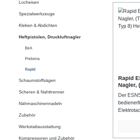
Locheisen
einschlie
2500 Klam
Spezialwerkzeuge
Akku. Ver
606 (12-
Kleben & Abdichten
(15-30mm)
Heftpistolen, Druckluftnagler
alliance 
18V-20, Li
BeA
und Ladeg
Prebena
Rapid
Rapid E
Schaumstoffsägen
Nagler,
Nägel Ty
Scheren & Nahttrenner
Der ESN53
bedienerfr
Nähmaschinennadeln
Elektrota
Zubehör
Projekte 
ideal für
Werkstattausstattung
Textilarb
Kompressoren und Zubehör