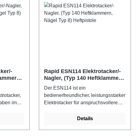
stellung
Schlagkraft für lange und kurze
zität des
Klammern, einschließlich Rapid
Nägel 8. Bis zu 2500 Klammern mit
. Für
einem 2,5 Ah-Akku. Verarbeitet
nce Akkus
Klammern vom Typ 53 (8-20mm) und
 Lieferung
Nägel vom Typ 8 (15-20mm). Für
gerät.
Bosch Power-for-all-alliance Akkus
und Ladegerät AL 18V-20, Lieferung
inkl. Koffer, Akku und Ladegerät.
ker/-
Rapid ESN114 Elektrotacker/-
lammern,
Nagler, (Typ 140 Heftklammern,
le
Nägel Typ 8) Heftpistole
Der ESN114 ist ein
trotacker,
bedienerfreundlicher, leistungsstarker
gaben im
Elektrotacker für anspruchsvollere
eeignet für
Projekte im und ums Haus. Er ist
dekoratives
ideal für die Befestigung dünnerer
Details
e
Holzteile, Hartfaser oder anderer
teile. Eine
Materialien wie z. B. Kartonagen,