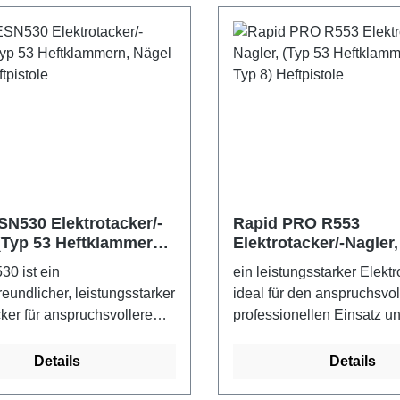
ßlich Rapid Nägel 8. Bis zu
vernünftige, praktische Lö
mern mit einem 2,5 Ah-
Heimwerker auf der Such
arbeitet Klammern vom Typ
zuverlässiger Leistung un
25mm) und Nägel vom Typ 8
Arbeitsergebnissen. Für
. Für Bosch Power-for-all-
Feindrahtklammern Typ 5
Akkus und Ladegerät AL
und Nägel Typ 8, 15 mm. 
eferung inkl. Koffer, Akku
An/Aus Sicherheitsknopf.
erät.
Kombimagazin für
Feindrahtklammern und N
SN530 Elektrotacker/-
Rapid PRO R553
 (Typ 53 Heftklammern,
Elektrotacker/-Nagler,
p 8) Heftpistole
Heftklammern, Nägel 
0 ist ein
ein leistungsstarker Elektr
Heftpistole
eundlicher, leistungsstarker
ideal für den anspruchsvo
cker für anspruchsvollere
professionellen Einsatz u
im und ums Haus. Er ist
Arbeiten. Ausgestattet mit
 das Polstern von Möbeln,
Teilen und Qualitätskonstr
Details
Details
eiten oder die Befestigung
bietet der R553 eine lang