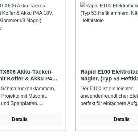
rarbeitung: Handtacker, mit
Verklemmung oder bei Ein
m Zughebel, ohne Strom
auf Einzelauslösung. Kapa
kluft bedienbartechnische
Magazins: 100 Stück. 20
ür Klammern Typ 58 von 6mm
Auslösungen in der Minute
aterial: lackierter Stahl
Bosch Power-for-all-allia
und Ladegerät AL 18V-20,
inkl. Koffer, Akku und Lade
TX606 Akku-Tacker/-
Rapid E100 Elektrotac
mit Koffer & Akku P4A
Nagler, (Typ 53 Heftk
yp 606 Klammern/8
Nägel Typ 8) Heftpisto
ür Schmalrückenklammern,
Der E100 ist ein leichter,
eftpistole
r Projekte mit Masonit,
anwenderfreundlicher Elek
 und Spanplatten.
perfekt für einfachere Auf
tet mit einer LED-
und ums Haus. Er ist gut g
chte für jederzeit genaut
das Polstern von Möbeln, 
Details
Details
g. Einstellbare Schlagkraft
Gestalten und sogar für di
 und kurze Klammern,
Befestigung dünnerer Holz