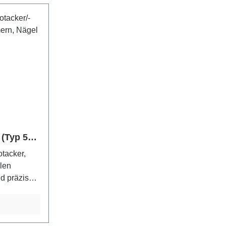
sung für
Kunststofffolie oder Papier, die sicher
e nach
befestigt werden müssen. Die flache
d guten
Front erlaubt wandnahes Arbeiten.
Ein Magazin ganz aus Stahl und die
3, 6-14 mm
Qualitätskonstruktion sorgen für eine
Manueller
lange Lebensdauer. Für
Flachdrahtklammern Typ 140, 6-14
mm und Nägel Typ 8, 15 mm. Flache
ägel.
Front für wandnahes Arbeiten. Lange
Lebensdauer und Verschleißteile aus
Stahl. Ergonomischer Griffbereich mit
 (Typ 53
Softgrip. Auslösesicherung. 2,5 m
Typ 8)
langes Kabel. Kombimagazin für
otacker,
Flachdrahtklammern und Nägel.
llen
Lieferung im Koffer.
nd präzises
 robusten
uktion
e