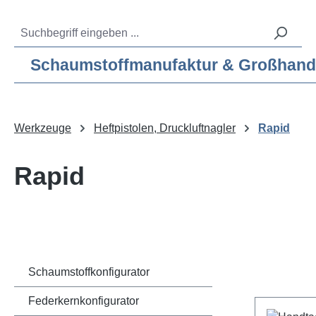
m Hauptinhalt springen
Zur Suche springen
Zur Hauptnavigation springen
Service-Hotline:
04193 – 80 515 10
Schaumstoffmanufaktur & Großhandel f
Werkzeuge
Heftpistolen, Druckluftnagler
Rapid
Rapid
Schaumstoffkonfigurator
Federkernkonfigurator