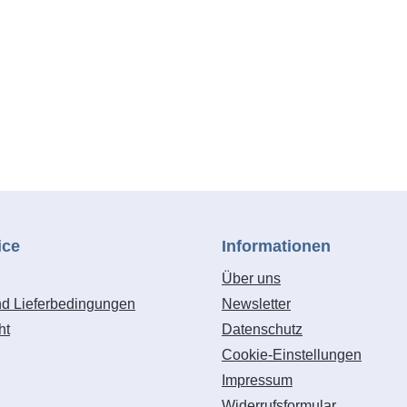
ch, Leder oder dünneren
Lebensdauer, auch bei int
. Seine flache Front für
Nutzung. Er ist besonders 
 Arbeiten erhöht die
Polstern von Möbeln, die 
istung und den
verschiedener Gewebeart
fort. Ein Magazin ganz
Teppichen, Leder oder
 und die
empfindlicherer Stoffe gee
onstruktion sorgen für eine
Seine Frontplatte ist abn
ensdauer. Für
eventuelle Verklemmungen
tklammern Typ 53, 6-14 mm
und einfach zu beseitigen
 Typ 8, 15 mm. Flache
lange Kabel sorgt für größ
 wandnahes Arbeiten. Lange
Reichweite und Effizienz. 
er und Verschleißteile aus
einem praktischen Aufbe
ice
Informationen
gonomisches Design mit
und Transportkoffer geliefe
Über uns
Softgrip. Auslösesicherung.
Koffer enthält eine Kurzan
nd Lieferbedingungen
Newsletter
nges Kabel. Kombimagazin
richtigen Verwendung des
rahtklammern und Nägel.
Werkzeugs und zur Wahl 
ht
Datenschutz
richtigen Klammer oder de
Cookie-Einstellungen
Nagels, wenn es Zeit für
Impressum
ist. Außerdem ist eine Ers
Widerrufsformular