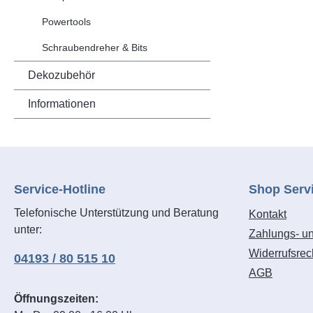
von Teppi
Holzteilen
Powertools
wandnahes
Schraubendreher & Bits
Arbeitsle
Bedienkom
Dekozubehör
aus Stahl
Qualitätsk
Informationen
lange Leb
Feindrah
und Nägel
Front für
Lebensdau
Service-Hotline
Shop Serv
Stahl. Er
Telefonische Unterstützung und Beratung
Kontakt
Griff mit 
unter:
Zahlungs- u
2,5 m la
für Feind
Widerrufsrec
04193 / 80 515 10
AGB
Öffnungszeiten: