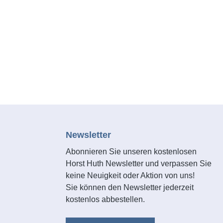
ensiver
für das
Befestigung
en,
ignet.
ehmbar, um
 schnell
. Das 3,5 m
ere
Er wird in
wahrungs-
Newsletter
rt. Der
Abonnieren Sie unseren kostenlosen
leitung zur
Horst Huth Newsletter und verpassen Sie
keine Neuigkeit oder Aktion von uns!
der
Sie können den Newsletter jederzeit
s richtigen
kostenlos abbestellen.
 Nachschub
tausstattung