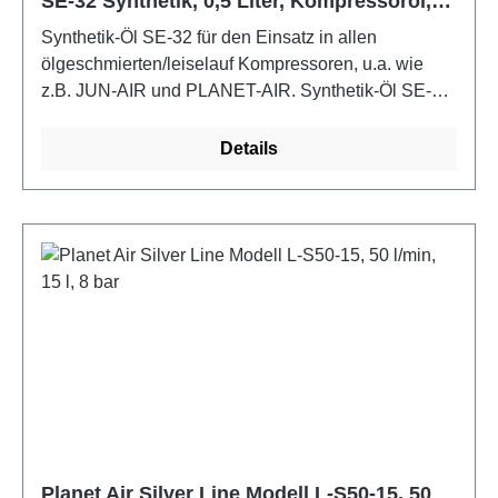
SE-32 Synthetik, 0,5 Liter, Kompressoröl,
Drehzahl1400 /min, Kesselgröße 20 l,
gelblich
Schalldruckpegel (LpA) 78 dB(A),
Synthetik-Öl SE-32 für den Einsatz in allen
Schallleistungspegel (LwA) 95 dB(A), Gummierte
ölgeschmierten/leiselauf Kompressoren, u.a. wie
Standfüße für optimale Standsicherheit,
z.B. JUN-AIR und PLANET-AIR. Synthetik-Öl SE-32
Befestigungs- und Transportmöglichkeit für Metaloc
ist schädlich für Wasserorganismen, kann in
und andere gängige Koffersysteme, Kranösen für
Gewässern längerfristig schädliche Wirkungen
Details
den sicheren und einfachen Transport auf der
haben. Farbe gelblich, Inhalt 0,5l,
Baustelle
Siedebeginn/Siedebereich über 250 C,
Selbstentzündungstemperatur über 300 CFarbe:
gelblich
Planet Air Silver Line Modell L-S50-15, 50