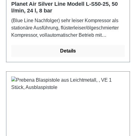
Planet Air Silver Line Modell L-S50-25, 50
l/min, 24 l, 8 bar
(Blue Line Nachfolger) sehr leiser Kompressor als
stationäre Ausführung, flüsterleiser/ölgeschmierter
Kompressor, vollautomatischer Betrieb mit
Druckschalter und Entlastungsventil,
innenbeschichteter Druckluftbehälter inkl.
Details
Sicherheitsventil, Manometer und
Kondensatablassventil, Wartungseinheit mit
Öl-/Wasserabscheider und stufenloser
Druckeinstellung, höherer Druck und andere
Spannung/Frequenz auf Anfrage. Technische Daten:
Spannung 230 V, Ansaugleistung 50 l/min.,
Lieferleistung 32 l/min., Max. Druck 8 bar,
Behältervolumen 24 Liter, Gewicht 28 kg,
Schallemissionen 45 dB(A), Abmessungen (L x B x
H) 400 x 400 x 510 mm