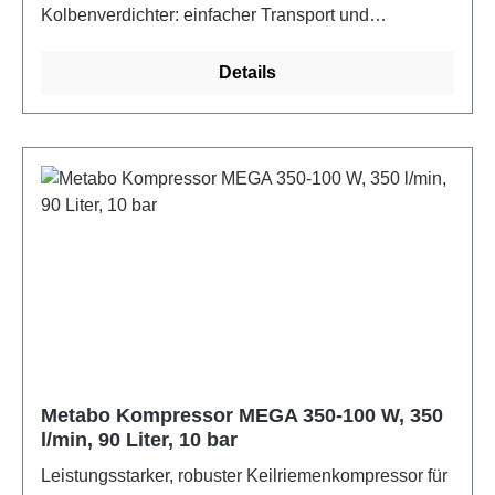
Kolbenverdichter: einfacher Transport und
reduzierter Serviceaufwand. Für Einphasen-
Wechselstrom. Regelbarer, anwendungsgerechter
Details
Arbeitsdruck durch Druckminderer mit Manometer.
Guter Kaltstart durch Druckschalter mit
Entlastungsventil Überlastschutz: schützt den Motor
vor Überhitzung. Gummierte, stabile Räder für den
mobilen Einsatz. Keine Prüfung vor Inbetriebnahme
notwendig. Zusätzliches Manometer für Anzeige des
Kesseldrucks. Gummierter Zuggriff für komfortable
Handhabung. 10 Jahre Kesselgarantie gegen
Durchrostung.
Metabo Kompressor MEGA 350-100 W, 350
l/min, 90 Liter, 10 bar
Leistungsstarker, robuster Keilriemenkompressor für