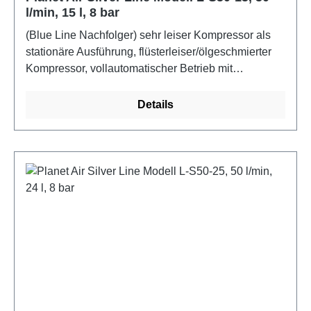
l/min, 15 l, 8 bar
(Blue Line Nachfolger) sehr leiser Kompressor als
stationäre Ausführung, flüsterleiser/ölgeschmierter
Kompressor, vollautomatischer Betrieb mit
Druckschalter und Entlastungsventil,
innenbeschichteter Druckluftbehälter inkl.
Details
Sicherheitsventil, Manometer und
Kondensatablassventil, Wartungseinheit mit
Öl-/Wasserabscheider und stufenloser
Druckeinstellung, höherer Druck und andere
Spannung/Frequenz auf Anfrage. Technische Daten:
Spannung 230 V, Ansaugleistung 50 l/min.,
Lieferleistung 32 l/min., Max. Druck 8 bar,
Behältervolumen 15 Liter, Gewicht 27 kg,
Schallemissionen 45 dB(A), Abmessungen (L x B x
H) 400 x 400 x 490 mm