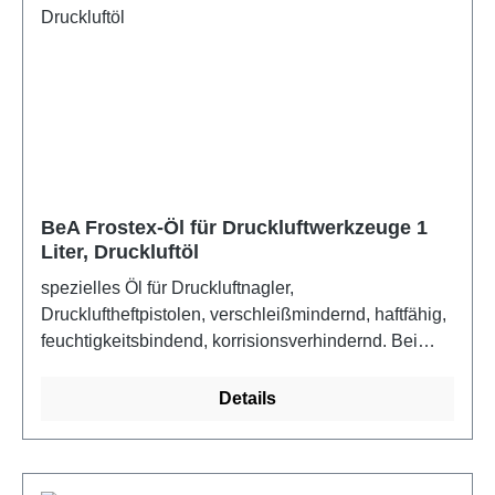
BeA Frostex-Öl für Druckluftwerkzeuge 1
Liter, Druckluftöl
spezielles Öl für Druckluftnagler,
Druckluftheftpistolen, verschleißmindernd, haftfähig,
feuchtigkeitsbindend, korrisionsverhindernd. Bei
Benutzung zwei bis fünf Tropfen (je nach
Beanspruchung) des Öls in den Lufteinlass des
Details
Gerätes geben.