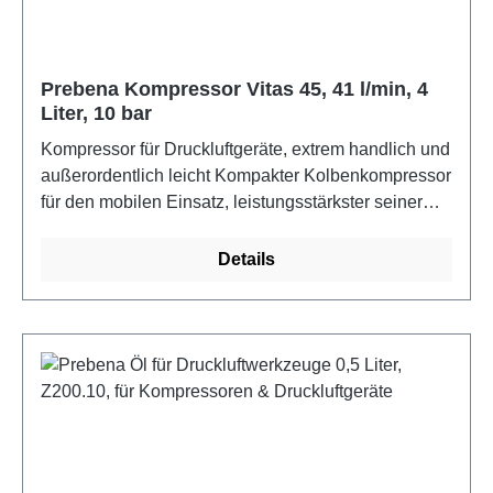
Prebena Kompressor Vitas 45, 41 l/min, 4
Liter, 10 bar
Kompressor für Druckluftgeräte, extrem handlich und
außerordentlich leicht Kompakter Kolbenkompressor
für den mobilen Einsatz, leistungsstärkster seiner
Klasse, geschützte Armaturen, anwenderfreundliche
Handhabung, einfacher Transport, nur 10 kg
Details
Gewicht, Versandgerechte Verpackung = für
Paketdienst geeignet, Motor 230 V/250 W | Drehzahl
2840 U/min, Ansaugleistung 41 l/min | Füllleistung
24 l/min, Lautstärke 72 dB(A) | max. Druck 10 bar |
Kessel 4 l, Gewicht 10 kg | L × B × H 370 × 310 ×
300 mm | TÜV frei | ölfrei