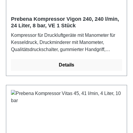
Prebena Kompressor Vigon 240, 240 l/min,
24 Liter, 8 bar, VE 1 Stück
Kompressor für Druckluftgeräte mit Manometer für
Kesseldruck, Druckminderer mit Manometer,
Qualitätsdruckschalter, gummierter Handgriff,
massive Räder, TÜV-frei, Motor 230 V/1500 W |
Drehzahl 2850 U/min., Ansaugleistung 240 l/min. |
Details
Füllleistung 160 l/min., Lautstärke 79 dB(A) | max.
Druck 8 bar | Kessel 24 Liter, Gewicht 26 kg, Maße L
× B × H 600 × 340 × 570 mm