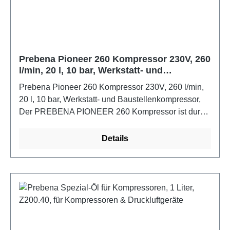
Prebena Pioneer 260 Kompressor 230V, 260
l/min, 20 l, 10 bar, Werkstatt- und
Baustellenkompressor
Prebena Pioneer 260 Kompressor 230V, 260 l/min,
20 l, 10 bar, Werkstatt- und Baustellenkompressor,
Der PREBENA PIONEER 260 Kompressor ist durch
seinen stabilen Tragerahmen und großzügigen
Handgriff ideal für den Transport geeignet. Mit
Details
seinen 260 l/min Ansaugleistung und einem
Behältervolumen von 20 Litern können Sie mühelos
diverse Druckluftarbeiten bewerkstelligen. An den
bereits montierten Führungsschienen können Sie
ganz einfach eine PREBENA Schlauchtrommel
(Z180.00) befestigen und somit noch flexibler
arbeiten. Das ölgeschmierte Aggregat ist durch seine