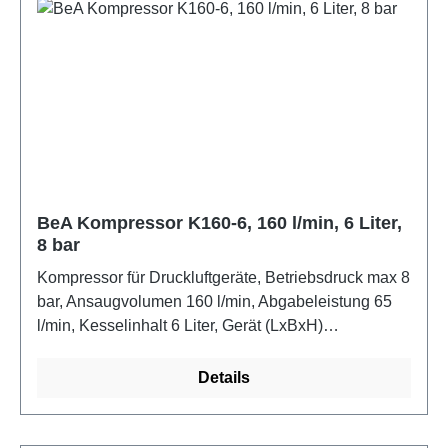
BeA Kompressor K160-6, 160 l/min, 6 Liter,
8 bar
Kompressor für Druckluftgeräte, Betriebsdruck max 8
bar, Ansaugvolumen 160 l/min, Abgabeleistung 65
l/min, Kesselinhalt 6 Liter, Gerät (LxBxH)
500x250x390 mm, Elektrischer Anschluss 220 V,
Motorleistung 1,1 kW, Konformität CE,
Details
Geräuschkennwert K pA und K WA gemäß EN12549
2,5 dB(A), ölfreier Betrieb, Druckminderer, für
Tischlerei und Messe- und Montagebau, Gewicht