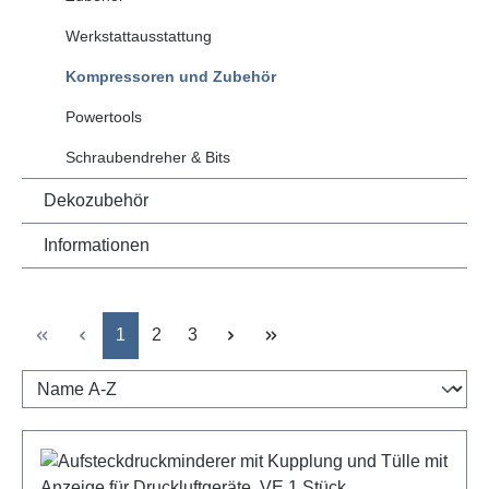
Werkstattausstattung
Kompressoren und Zubehör
Powertools
Schraubendreher & Bits
Dekozubehör
Informationen
Seite
Seite
Seite
1
2
3