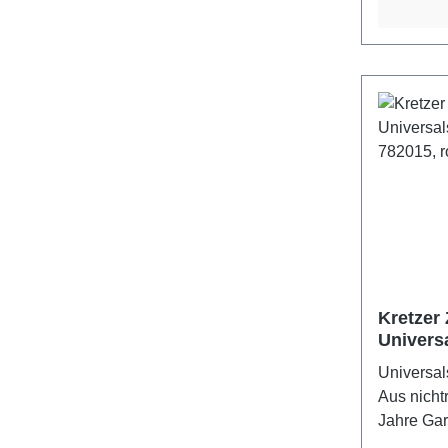
Kretzer 
Univers
782015,
Universals
Kunststo
Aus nicht
Jahre Gar
Kretzer S