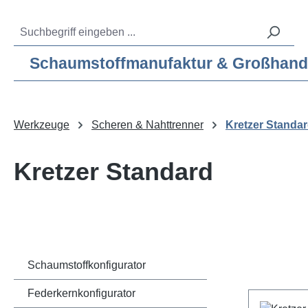
m Hauptinhalt springen
Zur Suche springen
Zur Hauptnavigation springen
Service-Hotline:
04193 – 80 515 10
Schaumstoffmanufaktur & Großhandel f
Werkzeuge
Scheren & Nahttrenner
Kretzer Standa
Kretzer Standard
Schaumstoffkonfigurator
Federkernkonfigurator