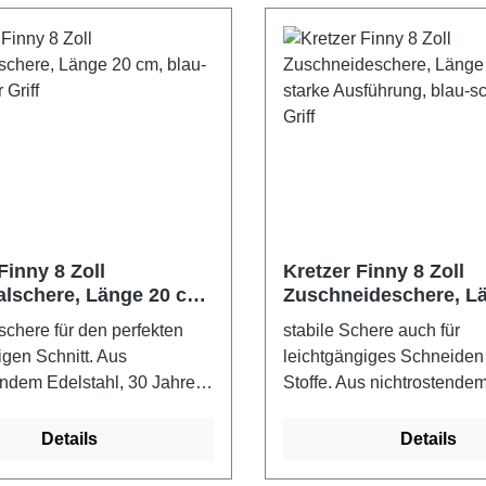
Finny 8 Zoll
Kretzer Finny 8 Zoll
alschere, Länge 20 cm,
Zuschneideschere, L
warzer Griff
cm, starke Ausführung
schere für den perfekten
stabile Schere auch für
schwarzer Griff
gen Schnitt. Aus
leichtgängiges Schneiden
endem Edelstahl, 30 Jahre
Stoffe. Aus nichtrostendem
vom Hersteller - Kretzer
30 Jahre Garantie vom Hers
- Made in GermanyFarbe:
Kretzer Scheren - Made in
Details
Details
arzer Griff
GermanyFarbe: blau-schwa