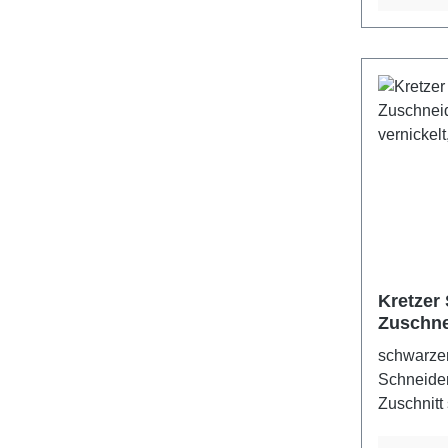
Kretzer 
Zuschne
cm, vern
schwarzer
Metallgr
Schneider
Zuschnitt
GermanyFa