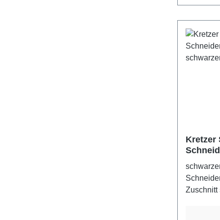
Kretzer 
Schneid
30 cm, s
schwarzer
Schneider
Zuschnitt
GermanyFa