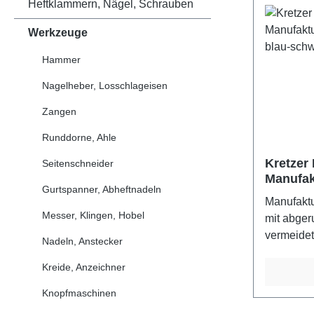
Heftklammern, Nägel, Schrauben
Werkzeuge
Hammer
Nagelheber, Losschlageisen
Zangen
Runddorne, Ahle
Kretzer
Seitenschneider
Manufak
Gurtspanner, Abheftnadeln
cm, blau
Manufakt
Messer, Klingen, Hobel
mit abger
vermeidet
Nadeln, Anstecker
nichtrost
Kreide, Anzeichner
Garantie 
Scheren 
Knopfmaschinen
blau-schw