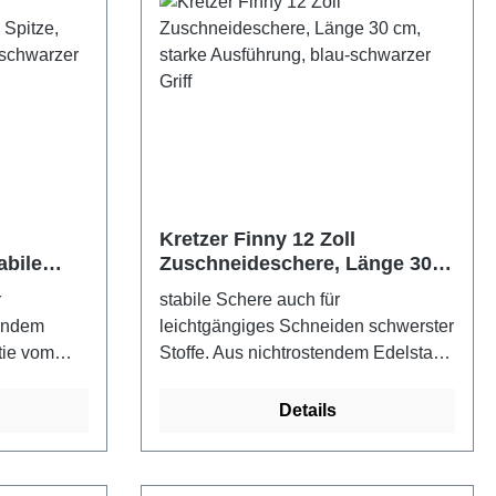
Kretzer Finny 12 Zoll
abile
Zuschneideschere, Länge 30
713225,
cm, starke Ausführung, blau-
r
stabile Schere auch für
schwarzer Griff
tendem
leichtgängiges Schneiden schwerster
tie vom
Stoffe. Aus nichtrostendem Edelstahl,
en - Made in
30 Jahre Garantie vom Hersteller -
er Griff
Kretzer Scheren - Made in
Details
GermanyFarbe: blau-schwarzer Griff