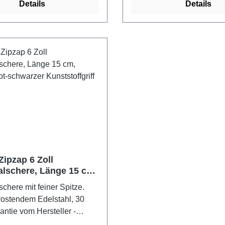
Details
Details
Zipzap 6 Zoll
alschere, Länge 15 cm,
 rot-schwarzer
chere mit feiner Spitze.
ffgriff
rostendem Edelstahl, 30
antie vom Hersteller -
cheren - Made in