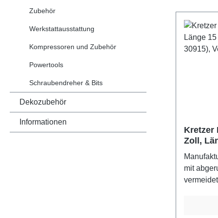
Zubehör
Werkstattausstattung
Kompressoren und Zubehör
Powertools
Schraubendreher & Bits
Dekozubehör
Informationen
Kretzer
Zoll, L
(112315,
Manufakt
Verband
mit abger
vermeidet
GermanyF