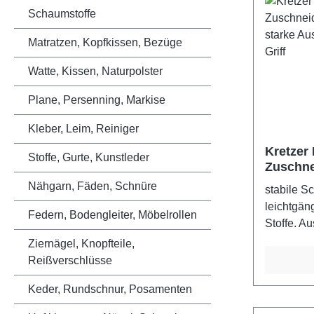
Schaumstoffe
Matratzen, Kopfkissen, Bezüge
Watte, Kissen, Naturpolster
Plane, Persenning, Markise
Kleber, Leim, Reiniger
Kretzer 
Stoffe, Gurte, Kunstleder
Zuschne
cm, sta
Nähgarn, Fäden, Schnüre
stabile S
schwarze
leichtgän
Federn, Bodengleiter, Möbelrollen
Stoffe. A
30 Jahre 
Ziernägel, Knopfteile,
Kretzer S
Reißverschlüsse
GermanyFa
Keder, Rundschnur, Posamenten