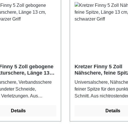
 Finny 5 Zoll gebogene
Kretzer Finny 5 Zoll
turschere, Länge 13
Nähschere, feine Spit
-schwarzer Griff
13 cm, blau-schwarzer
urschere, Verbandsschere
Universalschere, Nähsche
undeter Schneide,
feiner Spitze für den pun
 Verletzungen. Aus
Schnitt. Aus nichtrostend
endem Edelstahl, 30 Jahre
Edelstahl, 30 Jahre Garan
vom Hersteller - Kretzer
Hersteller - Kretzer Scher
Details
Details
- Made in GermanyFarbe:
GermanyFarbe: blau-schwa
arzer Griff