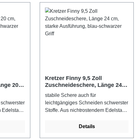
Kretzer Finny 9,5 Zoll
änge 20
Zuschneideschere, Länge 24
, blau-
cm, starke Ausführung, blau-
stabile Schere auch für
schwarzer Griff
 schwerster
leichtgängiges Schneiden schwerster
 Edelstahl,
Stoffe. Aus nichtrostendem Edelstahl,
teller -
30 Jahre Garantie vom Hersteller -
Kretzer Scheren - Made in
Details
rzer Griff
GermanyFarbe: blau-schwarzer Griff