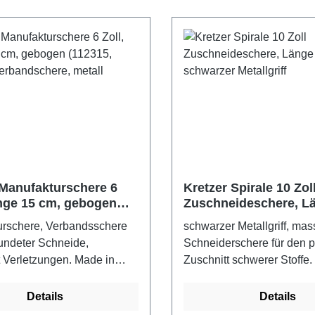
 Manufakturschere 6
Kretzer Spirale 10 Zol
änge 15 cm, gebogen
Zuschneideschere, L
 30915),
cm, schwarzer Metallg
urschere, Verbandsschere
schwarzer Metallgriff, mas
schere, metall
undeter Schneide,
Schneiderschere für den p
 Verletzungen. Made in
Zuschnitt schwerer Stoffe.
arbe: metall
GermanyFarbe: schwarzer M
Details
Details