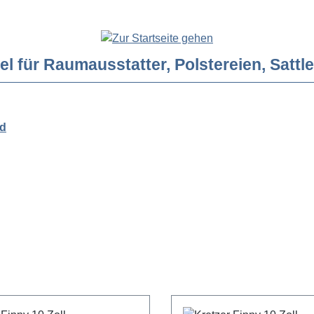
ür Raumausstatter, Polstereien, Sattler
rd