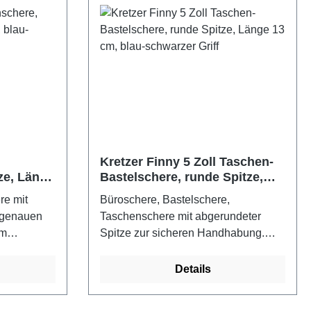
Kretzer Finny 5 Zoll Taschen-
ze, Länge
Bastelschere, runde Spitze,
 Griff
Länge 13 cm, blau-schwarzer
re mit
Büroschere, Bastelschere,
Griff
ktgenauen
Taschenschere mit abgerundeter
em
Spitze zur sicheren Handhabung.
tie vom
Aus nichtrostendem Edelstahl, 30
en - Made in
Jahre Garantie vom Hersteller -
Details
rzer Griff
Kretzer Scheren - Made in
GermanyFarbe: blau-schwarzer Griff