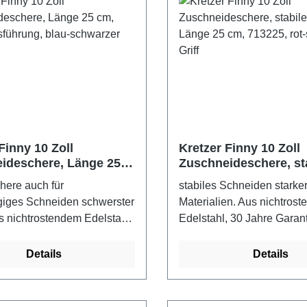
Finny 10 Zoll
Kretzer Finny 10 Zoll
ideschere, Länge 25
Zuschneideschere, st
rke Ausführung, blau-
Spitze, Länge 25 cm, 
chere auch für
stabiles Schneiden starke
r Griff
rot-schwarzer Griff
giges Schneiden schwerster
Materialien. Aus nichtros
us nichtrostendem Edelstahl,
Edelstahl, 30 Jahre Garan
Garantie vom Hersteller -
Hersteller - Kretzer Scher
cheren - Made in
GermanyFarbe: rot-schwarz
Details
Details
rbe: blau-schwarzer Griff