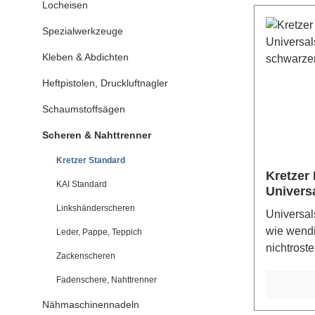
Locheisen
Spezialwerkzeuge
Kleben & Abdichten
Heftpistolen, Druckluftnagler
Schaumstoffsägen
Scheren & Nahttrenner
Kretzer Standard
Kretzer 
KAI Standard
Univers
blau-sch
Linkshänderscheren
Universal
wie wendi
Leder, Pappe, Teppich
nichtrost
Zackenscheren
Garantie 
Fadenschere, Nahttrenner
Scheren 
blau-schw
Nähmaschinennadeln