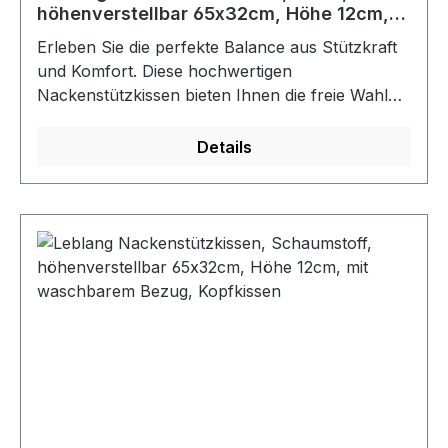
höhenverstellbar 65x32cm, Höhe 12cm,
mit waschbarem Bezug, Kopfkissen
Erleben Sie die perfekte Balance aus Stützkraft
und Komfort. Diese hochwertigen
Nackenstützkissen bieten Ihnen die freie Wahl
zwischen hochelastischem Schaumstoff oder
anschmiegsamem Latex im Kern, um Ihre
Details
individuellen Schlafbedürfnisse optimal zu
erfüllen und Nackenverspannungen
vorzubeugen. Der größte und wichtigste Vorteil
von Nackenstützkissen (oft auch orthopädische
Kissen genannt) liegt in der ergonomisch
korrekten Ausrichtung der Wirbelsäule während
des Schlafs. Im Gegensatz zu herkömmlichen,
weichen Kissen, die oft nur zum "Einsinken"
dienen, haben Nackenstützkissen eine
spezifische Form und Festigkeit, um der
natürlichen Linie der Wirbelsäule zu folgen und
diese zu unterstützen.Der Bezug verfügt über