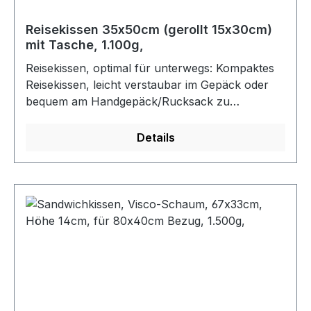
Reisekissen 35x50cm (gerollt 15x30cm)
mit Tasche, 1.100g,
Reisekissen, optimal für unterwegs: Kompaktes
Reisekissen, leicht verstaubar im Gepäck oder
bequem am Handgepäck/Rucksack zu
befestigen. Immer griffbereit, egal wohin die
Reise geht. Ergonomische Form: Orthopädisches
Details
Kissen aus viscoelastischem Schaum, das sich
individuell an Kopf- und Nackenkonturen
anpasst. Geeignet für verschiedene
Schlafpositionen. Schutz vor Verschmutzung:
Mitgelieferte wasserdichte Tasche schützt das
Kissen vor Feuchtigkeit und Schmutz – ideal für
unterwegs. Hygienisch: Der abnehmbare und
waschbare Bezug sorgt für einfache Reinigung
und Frische, auch nach längeren Reisen. Maße -
Zusammengerollt: 15 x 30 cm – platzsparend im