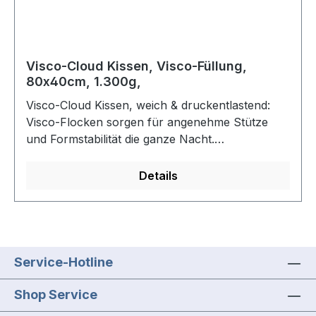
weiß
Visco-Cloud Kissen, Visco-Füllung,
80x40cm, 1.300g,
Visco-Cloud Kissen, weich & druckentlastend:
Visco-Flocken sorgen für angenehme Stütze
und Formstabilität die ganze Nacht.
Hochwertiger Bezug: Abnehmbar und aus 100%
Tencel – atmungsaktiv und umweltfreundlich.
Details
Maße - 80 x 40 cm. Material - Bezug: 100%
Tencel. Füllung: Visco-Flocken.Farbe: weiß
Service-Hotline
Shop Service