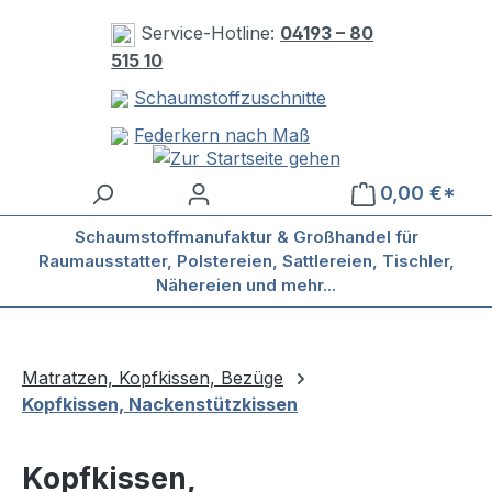
Zum Hauptinhalt springen
Service-Hotline:
04193 – 80
515 10
Schaumstoffzuschnitte
Federkern nach Maß
0,00 €*
Schaumstoffmanufaktur & Großhandel für
Raumausstatter, Polstereien, Sattlereien, Tischler,
Nähereien und mehr...
Matratzen, Kopfkissen, Bezüge
Kopfkissen, Nackenstützkissen
Kopfkissen,