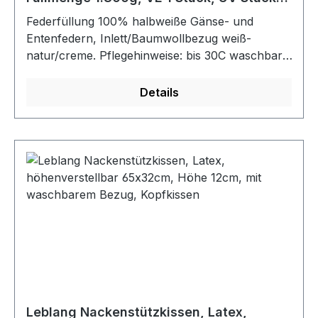
10
Federfüllung 100% halbweiße Gänse- und
Entenfedern, Inlett/Baumwollbezug weiß-
natur/creme. Pflegehinweise: bis 30C waschbar,
für Trockner geeignet, nicht bügeln, nicht
bleichen, nicht chemisch reinigen. Erfüllt
Details
Oekotex 100 Standard.Farbe: weiß-naturMaße:
80 cm x 40 cm
Leblang Nackenstützkissen, Latex,