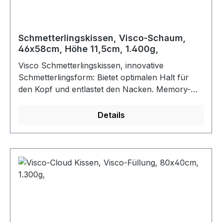
Schaum.Farbe: weiß
Schmetterlingskissen, Visco-Schaum,
46x58cm, Höhe 11,5cm, 1.400g,
Visco Schmetterlingskissen, innovative
Schmetterlingsform: Bietet optimalen Halt für
den Kopf und entlastet den Nacken. Memory-
Effekt: Visco-Schaum sorgt für sanftes Einsinken
und ein angenehmes Schlafklima. Seitenschläfer
Details
geeignet: Perfekt für Seiten- und
Seitenkippschläfer. Seitliche Aussparungen
verhindern, dass Schultern auf dem Kissen
aufliegen. Der weiche, atmungsaktive Bezug ist
abnehmbar und maschinenwaschbar bei 40C.
Maße - Länge x Breite: 46 x 58 cm. Höhe: 11,5
cm. Material - Bezug: 65% Polyester, 35%
Viskose. Unterbezug: 100% Baumwolle. Füllung:
Perforierter viscoelastischer Schaum.Farbe: