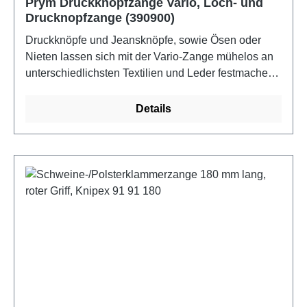
Prym Druckknopfzange Vario, Loch- und
Drucknopfzange (390900)
Druckknöpfe und Jeansknöpfe, sowie Ösen oder
Nieten lassen sich mit der Vario-Zange mühelos an
unterschiedlichsten Textilien und Leder festmachen.
Zugleich kann man 3 mm oder 4mm große Löcher
stanzen und sie als Loch-Werkzeug verwenden. Die
Details
Verarbeitungswerkzeuge unterscheiden sich je nach
Produkt von Prym. Deswegen liegen nicht alle
Werkzeuge bei, aber Du findest Sie in der
Verpackung der entsprechenden Ösen oder
Druckknöpfe.