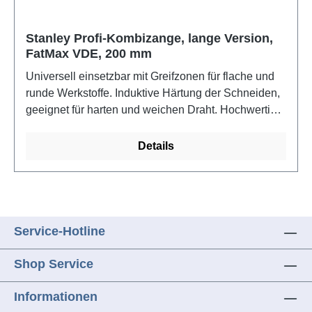
Stanley Profi-Kombizange, lange Version,
FatMax VDE, 200 mm
Universell einsetzbar mit Greifzonen für flache und
runde Werkstoffe. Induktive Härtung der Schneiden,
geeignet für harten und weichen Draht. Hochwertiger
Werkzeugstahl, handgeschliffen, induktionsgehärtet.
Zweifarbige Griffhüllenisolation aus Bi-Material.
Details
Isoliert bis 1000V (VDE/GS, IEC 60900)
Service-Hotline
Shop Service
Informationen