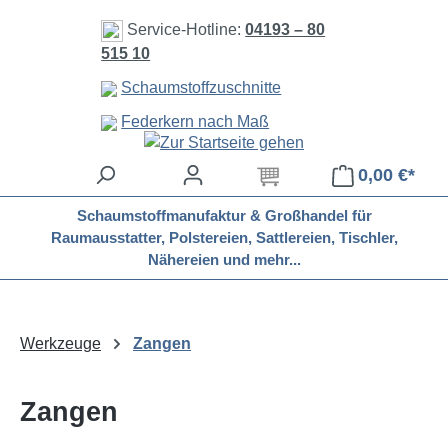
Zum Hauptinhalt springen
Service-Hotline:
04193 – 80
515 10
Schaumstoffzuschnitte
Federkern nach Maß
0,00 €*
Schaumstoffmanufaktur & Großhandel für
Raumausstatter, Polstereien, Sattlereien, Tischler,
Nähereien und mehr...
Werkzeuge
Zangen
Zangen