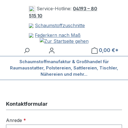
Zum Hauptinhalt springen
Service-Hotline:
04193 – 80
515 10
Schaumstoffzuschnitte
Federkern nach Maß
0,00 €*
Schaumstoffmanufaktur & Großhandel für
Raumausstatter, Polstereien, Sattlereien, Tischler,
Nähereien und mehr...
Kontaktformular
Anrede
*