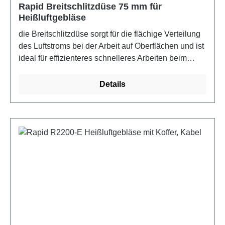
Rapid Breitschlitzdüse 75 mm für
Heißluftgebläse
die Breitschlitzdüse sorgt für die flächige Verteilung
des Luftstroms bei der Arbeit auf Oberflächen und ist
ideal für effizienteres schnelleres Arbeiten beim
Entfernen von Farbe, dem Reparieren von geteerten
Dachpappen, Formen von Kunststoff und vielem
Details
mehr. Eigenschaften: 75 mm breit, passend für Rapid
Heißluftgebläse und andere mit einem
Auslassdurchmesser von 35,5 mmFarbe: Metall