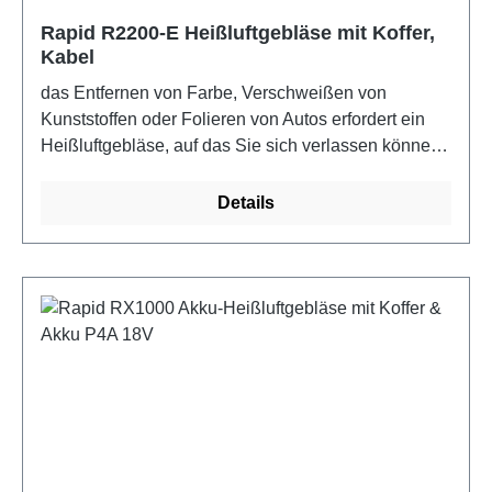
Rapid R2200-E Heißluftgebläse mit Koffer,
Kabel
das Entfernen von Farbe, Verschweißen von
Kunststoffen oder Folieren von Autos erfordert ein
Heißluftgebläse, auf das Sie sich verlassen können.
Mit seiner extrem hohen Leistung von 2200 W und
der keramischen Heizung bietet der R2200-E eine
Details
Kombination aus hoher Leistung und innovativen
Eigenschaften. Diese umfassen eine
Resthitzeanzeige für sichere Verwahrung nach der
Arbeit und LEDs, die den Nutzer bei der Einstellung
von Luftmenge und Temperatur assistiert. Der
R2200-E hat auch eine kurze Aufheizzeit, die die
Arbeit effizienter macht. Die Temperatur kann von 60
C und 650 C gewählt werden. Eigenschaften:
Leistungsaufnahme: 2200 W,
Temperatureinstellungen: 60 - 650 C, Luftmenge:
250 - 500 l/min, LED Anzeige assistiert bei der