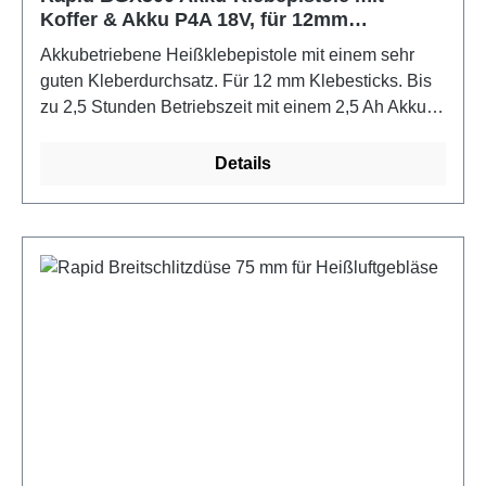
Koffer & Akku P4A 18V, für 12mm
Klebesticks, Schmelzklebepistole
Akkubetriebene Heißklebepistole mit einem sehr
guten Kleberdurchsatz. Für 12 mm Klebesticks. Bis
zu 2,5 Stunden Betriebszeit mit einem 2,5 Ah Akku
sowie schnelles Aufheizen in 3 Minuten. Mit der
BGX500 lassen sich z. B. Kabel fixieren und
Details
Dekorationen herstellen. Die Rapid BGX500 ist gut
ausbalanciert und hat einen 4-Finger-Abzughebel,
mit dem es sich auch bei intensiver Nutzung bequem
arbeiten lässt. Sie verfügt außerdem über eine
einzigartige Hubverstellung zur Einstellung der
richtigen Klebermenge pro Hebelbetätigung.
Lieferung in einem handlichen und schützenden
Aufbewahrungs- und Transportkoffer, der einen
4,0Ah P4A Akku und ein P4A 18V-20 Ladegerät
enthält. Für Bosch Power-for-all-alliance Akkus und
Ladegerät AL 18V-20, Lieferung inkl. Koffer, Akku
und Ladegerät.