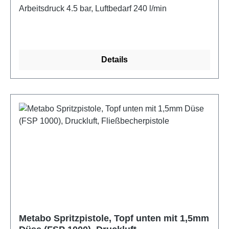
Fließbecherpistole
und 4,9 m PA-Spiralschlauch mit Schnellkupplung &
Arbeitsdruck 4.5 bar, Luftbedarf 240 l/min
ISO Stecknippel 1/4 Zoll
Details
Metabo Spritzpistole, Topf unten mit 1,5mm