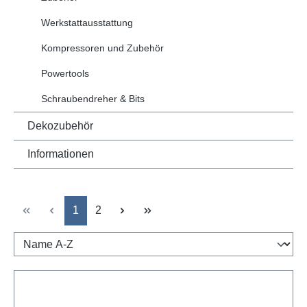
Werkstattausstattung
Kompressoren und Zubehör
Powertools
Schraubendreher & Bits
Dekozubehör
Informationen
Seite
Seite
1
2