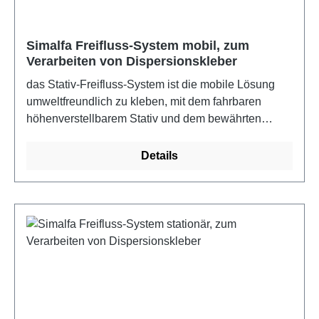
Simalfa Freifluss-System mobil, zum
Verarbeiten von Dispersionskleber
das Stativ-Freifluss-System ist die mobile Lösung
umweltfreundlich zu kleben, mit dem fahrbaren
höhenverstellbarem Stativ und dem bewährten
SIMALFA Freifluss-System erreichen Sie schnell
und sicher auch weit auseinanderliegende Klebe-
Details
Arbeitsplätze. Die äußerst stabile Konstruktion wird
durch den Einsatz von zwei handelsüblichen
Gehwegplatten (nicht im Lieferumfang enthalten)
zusätzlich stabilisiert. Vier stabile, frei drehende
Laufrollen, zwei davon mit Bremse, ermöglichen
einen leichten und sicheren Standortwechsel. Die
Höhenverstellung erfolgt über einen automatisch
einrastenden Schnappverschluss im Rastersystem.
Mit der Spritzpistole, dem passenden Anschlusssatz