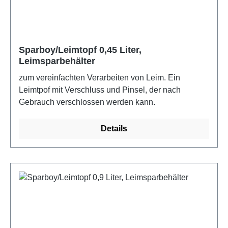
nachzufüllen, es können keine Fehler beim
Nachfüllen gemacht werden, es kann kein zu hoher
Materialdruck entstehen, minimaler
Reinigungsaufwand, schneller Behälterwechsel,
Sparboy/Leimtopf 0,45 Liter,
Leimsparbehälter
geringe Investitionskosten
zum vereinfachten Verarbeiten von Leim. Ein
Leimtpof mit Verschluss und Pinsel, der nach
Gebrauch verschlossen werden kann.
Details