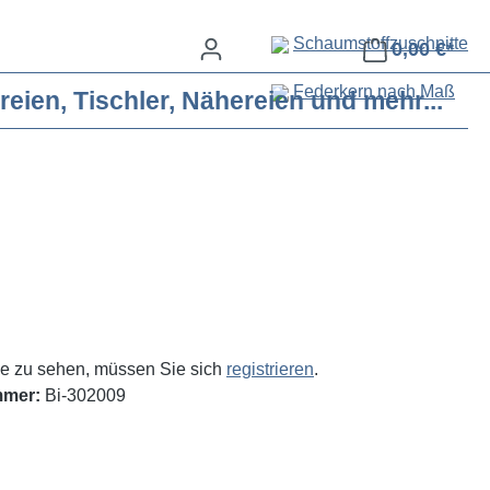
Schaumstoffzuschnitte
0,00 €*
Federkern nach Maß
eien, Tischler, Nähereien und mehr...
e zu sehen, müssen Sie sich
registrieren
.
mmer:
Bi-302009