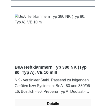
BeA Heftklammern Typ 380 NK (Typ
80, Typ A), VE 10 mill
NK - verzinkter Stahl. Passend zu folgenden
Geräten bzw Systemen: BeA - 80 und 380/06-
16, Bostitch - 80, Prebena Typ A, Duofast -
80, Haubold - KL 804 - KL 816, Holzher -
Klammern K, Kihlberg - 680, Omer - 80,
Details