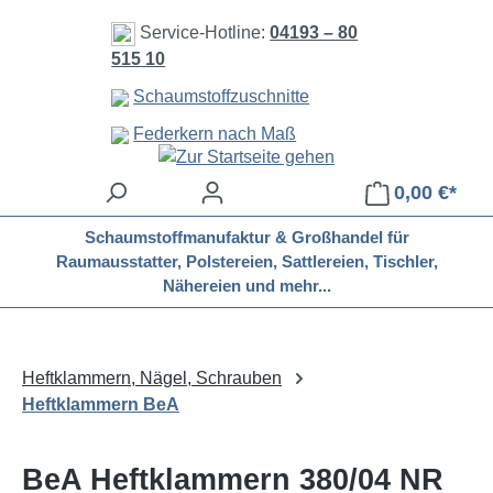
Zum Hauptinhalt springen
Service-Hotline:
04193 – 80
515 10
Schaumstoffzuschnitte
Federkern nach Maß
0,00 €*
Schaumstoffmanufaktur & Großhandel für
Raumausstatter, Polstereien, Sattlereien, Tischler,
Nähereien und mehr...
Heftklammern, Nägel, Schrauben
Heftklammern BeA
BeA Heftklammern 380/04 NR