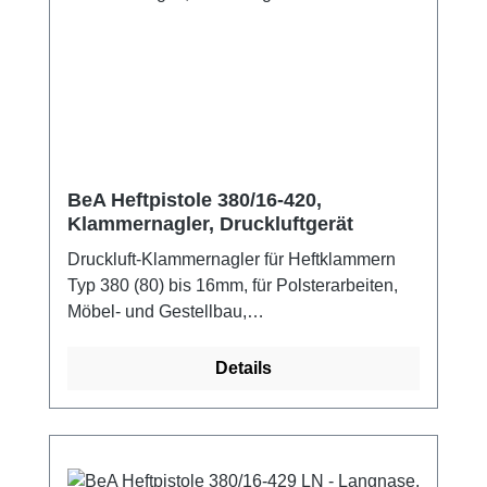
BeA Heftpistole 380/16-420,
Klammernagler, Druckluftgerät
Druckluft-Klammernagler für Heftklammern
Typ 380 (80) bis 16mm, für Polsterarbeiten,
Möbel- und Gestellbau,
Industrieverpackungen, Messe- und
Montagebau, Tischlerei, Dekoration und
Details
Floristik. Eigenschaften: integrierte
Schalldämpfung, Magazinschnellöffnung,
Unterladermagazin, Wartungsfreundlichkeit.