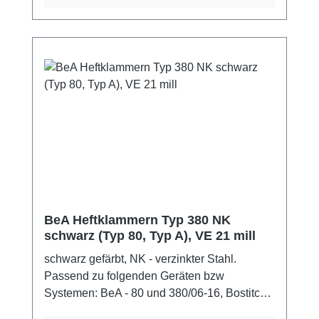
Powerfix - Typ 80, Schneider - 80/06 - 80/16,
Würth - Typ 80Farbe: NK - verzinkter Stahl
BeA Heftklammern Typ 380 NK
schwarz (Typ 80, Typ A), VE 21 mill
schwarz gefärbt, NK - verzinkter Stahl.
Passend zu folgenden Geräten bzw
Systemen: BeA - 80 und 380/06-16, Bostitch -
80, Prebena Typ A, Duofast - 80, Haubold -