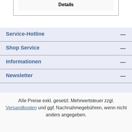
KL 804 - KL 816, Holzher - Klammern K,
Details
Kihlberg - 680, Omer - 80, Powerfix - Typ 80,
Schneider - 80/06 - 80/16, Würth - Typ
80Farbe: schwarz, NK - verzinkter Stahl
Service-Hotline
Shop Service
Informationen
Newsletter
Alle Preise exkl. gesetzl. Mehrwertsteuer zzgl.
Versandkosten
und ggf. Nachnahmegebühren, wenn nicht
anders angegeben.