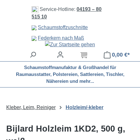
Zum Hauptinhalt springen
Service-Hotline:
04193 – 80
515 10
Schaumstoffzuschnitte
Federkern nach Maß
0,00 €*
Schaumstoffmanufaktur & Großhandel für
Raumausstatter, Polstereien, Sattlereien, Tischler,
Nähereien und mehr...
Kleber, Leim, Reiniger
Holzleim/-kleber
Bijlard Holzleim 1KD2, 500 g,