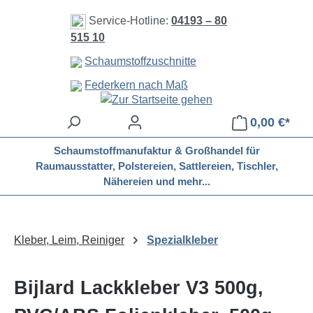
Zum Hauptinhalt springen
Service-Hotline:
04193 – 80
515 10
Schaumstoffzuschnitte
Federkern nach Maß
0,00 €*
Schaumstoffmanufaktur & Großhandel für
Raumausstatter, Polstereien, Sattlereien, Tischler,
Nähereien und mehr...
Kleber, Leim, Reiniger
Spezialkleber
Bijlard Lackkleber V3 500g,