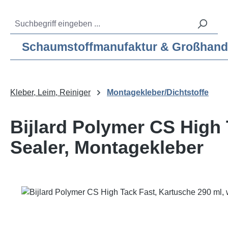
m Hauptinhalt springen
Zur Suche springen
Zur Hauptnavigation springen
Service-Hotline:
04193 – 80 515 10
Schaumstoffmanufaktur & Großhandel f
Kleber, Leim, Reiniger
Montagekleber/Dichtstoffe
Bijlard Polymer CS High 
Sealer, Montagekleber
Bildergalerie überspringen