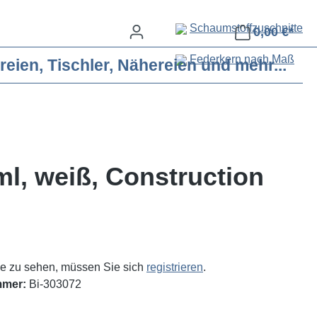
Schaumstoffzuschnitte
0,00 €*
Federkern nach Maß
eien, Tischler, Nähereien und mehr...
ml, weiß, Construction
e zu sehen, müssen Sie sich
registrieren
.
mmer:
Bi-303072