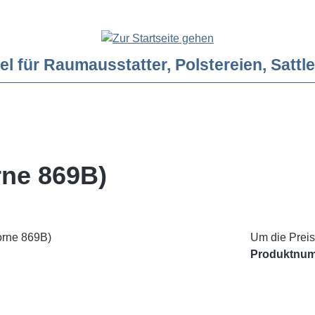
ür Raumausstatter, Polstereien, Sattler
rne 869B)
Um die Preis
Produktnu