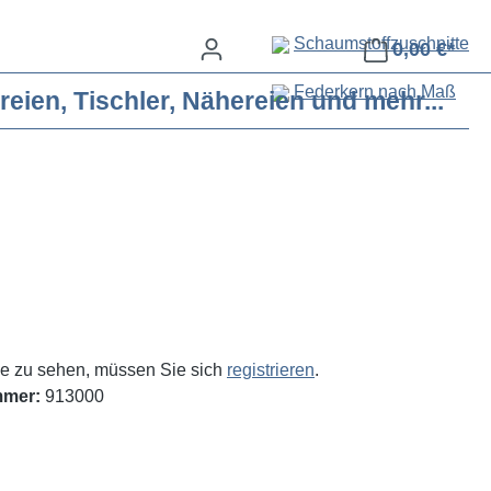
Schaumstoffzuschnitte
0,00 €*
Federkern nach Maß
eien, Tischler, Nähereien und mehr...
e zu sehen, müssen Sie sich
registrieren
.
mmer:
913000