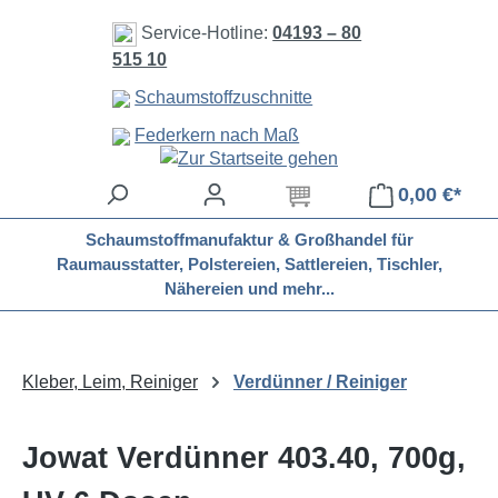
Zum Hauptinhalt springen
Service-Hotline:
04193 – 80
515 10
Schaumstoffzuschnitte
Federkern nach Maß
0,00 €*
Schaumstoffmanufaktur & Großhandel für
Raumausstatter, Polstereien, Sattlereien, Tischler,
Nähereien und mehr...
Kleber, Leim, Reiniger
Verdünner / Reiniger
Jowat Verdünner 403.40, 700g,