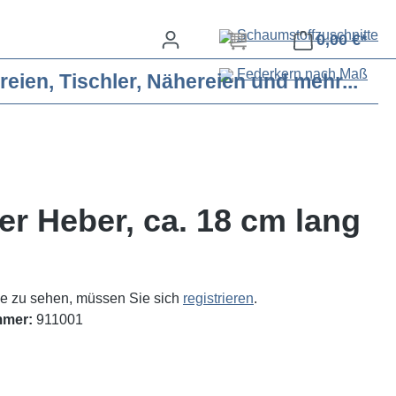
Schaumstoffzuschnitte
0,00 €*
Federkern nach Maß
eien, Tischler, Nähereien und mehr...
er Heber, ca. 18 cm lang
e zu sehen, müssen Sie sich
registrieren
.
mmer:
911001