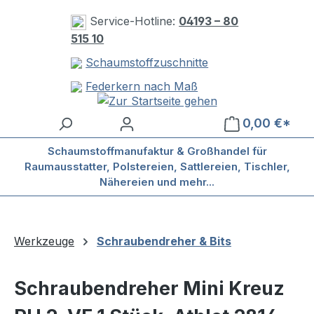
Zum Hauptinhalt springen
Service-Hotline:
04193 – 80
515 10
Schaumstoffzuschnitte
Federkern nach Maß
0,00 €*
Schaumstoffmanufaktur & Großhandel für
Raumausstatter, Polstereien, Sattlereien, Tischler,
Nähereien und mehr...
Werkzeuge
Schraubendreher & Bits
Schraubendreher Mini Kreuz