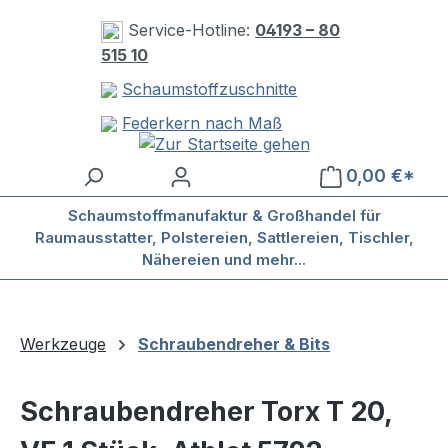
Zum Hauptinhalt springen
Service-Hotline:
04193 – 80
515 10
Schaumstoffzuschnitte
Federkern nach Maß
0,00 €*
Schaumstoffmanufaktur & Großhandel für
Raumausstatter, Polstereien, Sattlereien, Tischler,
Nähereien und mehr...
Werkzeuge
Schraubendreher & Bits
Schraubendreher Torx T 20,