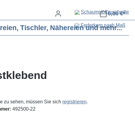
Schaumstoffzuschnitte
0,00 €*
Federkern nach Maß
eien, Tischler, Nähereien und mehr...
stklebend
e zu sehen, müssen Sie sich
registrieren
.
mmer:
492500-22