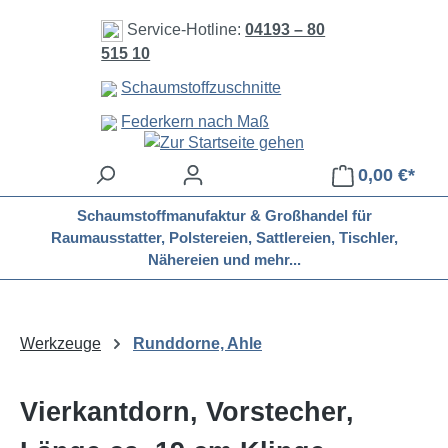
Zum Hauptinhalt springen
Service-Hotline:
04193 – 80
515 10
Schaumstoffzuschnitte
Federkern nach Maß
0,00 €*
Schaumstoffmanufaktur & Großhandel für
Raumausstatter, Polstereien, Sattlereien, Tischler,
Nähereien und mehr...
Werkzeuge
Runddorne, Ahle
Vierkantdorn, Vorstecher,