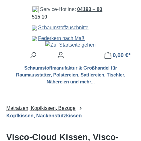
Zum Hauptinhalt springen
Service-Hotline:
04193 – 80
515 10
Schaumstoffzuschnitte
Federkern nach Maß
0,00 €*
Schaumstoffmanufaktur & Großhandel für
Raumausstatter, Polstereien, Sattlereien, Tischler,
Nähereien und mehr...
Matratzen, Kopfkissen, Bezüge
Kopfkissen, Nackenstützkissen
Visco-Cloud Kissen, Visco-