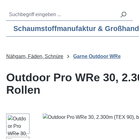
m Hauptinhalt springen
Zur Suche springen
Zur Hauptnavigation springen
Service-Hotline:
04193 – 80 515 10
Schaumstoffmanufaktur & Großhandel f
Nähgarn, Fäden, Schnüre
Garne Outdoor WRe
Outdoor Pro WRe 30, 2.30
Rollen
Bildergalerie überspringen