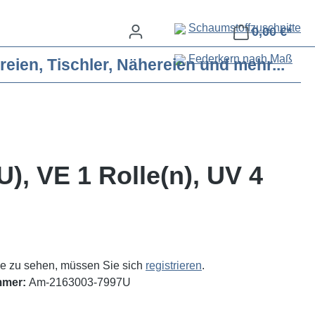
Schaumstoffzuschnitte
0,00 €*
Federkern nach Maß
eien, Tischler, Nähereien und mehr...
), VE 1 Rolle(n), UV 4
e zu sehen, müssen Sie sich
registrieren
.
mmer:
Am-2163003-7997U