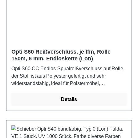
Opti S60 Reißverschluss, je lfm, Rolle
150m, 6 mm, Endloskette (Lon)
Opti S60 CC Endlos-Spiralreißverschluss auf Rolle,
der Stoff ist aus Polyester gefertigt und sehr
widerstandsfähig, ideal für Polstermöbel,
Freizeitbekleidung, Taschen und vieles mehr. Band:
gewebtes Polyesterband, Kette: eingewebte
Details
Polyesterspirale. Kettenbreite: 6 mm, Kettendicke
1,9mm, Einzelbandbreite: 16 mm. Waschechtheit bis
60C, Ökotex 100Farbe: weißMaße: 1 m