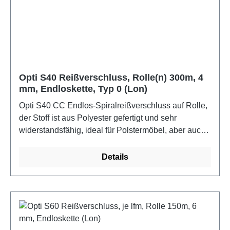
Opti S40 Reißverschluss, Rolle(n) 300m, 4
mm, Endloskette, Typ 0 (Lon)
Opti S40 CC Endlos-Spiralreißverschluss auf Rolle,
der Stoff ist aus Polyester gefertigt und sehr
widerstandsfähig, ideal für Polstermöbel, aber auch
Schuhe, Kleidung, Sportartikel oder andere
Haushaltswaren. Band: gewebtes Polyesterband,
Details
Kette: eingewebte Polyesterspirale. Kettenbreite: 4
mm, Kettendicke: 1,5 mm, Einzelbandbreite: 12 mm.
Waschechtheit bis 60C, Ökotex 100Farbe:
beigeMaße: 300 m