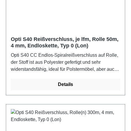
Opti S40 Reißverschluss, je lfm, Rolle 50m,
4 mm, Endloskette, Typ 0 (Lon)
Opti S40 CC Endlos-Spiralreißverschluss auf Rolle,
der Stoff ist aus Polyester gefertigt und sehr
widerstandsfähig, ideal für Polstermöbel, aber auch
Schuhe, Kleidung, Sportartikel oder andere
Haushaltswaren. Band: gewebtes Polyesterband,
Details
Kette: eingewebte Polyesterspirale. Kettenbreite: 4
mm, Kettendicke: 1,5 mm, Einzelbandbreite: 12 mm.
Waschechtheit bis 60C, Ökotex 100Farbe: grün
dunkelMaße: 1 m