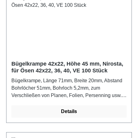
Ausstattung bedeutet, dass das Garn des
Trägermaterials selbst auch noch mit PVC
beschichtet wurde, wodurch sich der Einzug von
Feuchtigkeit und die Stockfleckenbildung deutlich
reduziertSpezifikation: B1 DIN 4102, BS 7837, T2
weiß NF EN 14115Farbe: dunkelgrün 0567Maße:
1m x 3m
Bügelkrampe 42x22, Höhe 45 mm, Nirosta,
für Ösen 42x22, 36, 40, VE 100 Stück
Bügelkrampe, Länge 71mm, Breite 20mm, Abstand
Bohrlöcher 51mm, Bohrloch 5,2mm, zum
Verschließen von Planen, Folien, Persenning usw.
mit Rechteck-Schlitzösen und RundösenFarbe:
Nirosta
Details