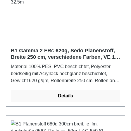
B1 Gamma 2 FRc 620g, Sedo Planenstoff,
Breite 250 cm, verschiedene Farben, VE 1
lfm, Rolle ca. 32,5m
Material 100% PES, PVC beschichtet, Polyester -
beidseitig mit Acryllack hochglanz beschichtet,
Gewicht 620 g/qm, Rollenbreite 250 cm, Rollenlänge
32,5m, Wassersäule: wasserundurchlässig, gut
geeignet für LKW-Planen, Transport,
Details
Schutzabdeckung, Sportartikel, flexible Türen. Das
Material ist breitgefächert einsatzbar, es ist
wasserdicht, widerstandsfähig, mit
Antischimmelbehandlung und mit guter Haftung und
mit B1-Zertifikat. Es wird in glänzendem