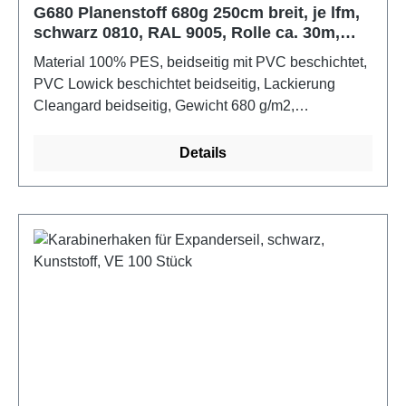
G680 Planenstoff 680g 250cm breit, je lfm,
schwarz 0810, RAL 9005, Rolle ca. 30m,
Dicoplan, Lowick, Saint Clair
Material 100% PES, beidseitig mit PVC beschichtet,
PVC Lowick beschichtet beidseitig, Lackierung
Cleangard beidseitig, Gewicht 680 g/m2,
wasserundurchlässig, gut geeignet für LKW-Planen,
Transport, Schutzabdeckung, Sportartikel, flexible
Details
Türen. Schweißbar, mit Heißluft und
Frequenzschweißen.. Lowick-Ausstattung bedeutet,
dass das Garn des Trägermaterials selbst auch noch
mit PVC beschichtet wurde, wodurch sich der
Einzug von Feuchtigkeit und die
Stockfleckenbildung deutlich reduziertFarbe:
schwarz 0810, RAL 9005Maße: 1m x 2,5m