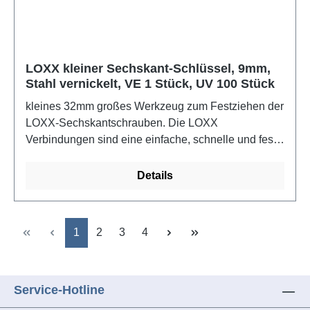
LOXX kleiner Sechskant-Schlüssel, 9mm,
Stahl vernickelt, VE 1 Stück, UV 100 Stück
kleines 32mm großes Werkzeug zum Festziehen der
LOXX-Sechskantschrauben. Die LOXX
Verbindungen sind eine einfache, schnelle und feste
Alternative für die Befestigung von Persenning,
Planen oder unterschiedlichen Stoffen. Für den
Details
Boots- und Yachtbau sollten die
Edelstahlausführungen verwendet werden.Farbe:
Stahl vernickelt
Seite
Seite
Seite
Seite
1
2
3
4
Service-Hotline