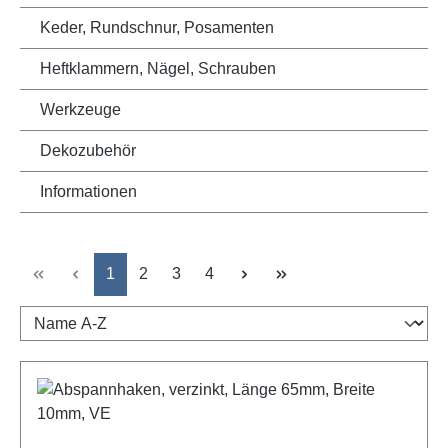
Keder, Rundschnur, Posamenten
Heftklammern, Nägel, Schrauben
Werkzeuge
Dekozubehör
Informationen
Seite
Seite
Seite
Seite
1
2
3
4