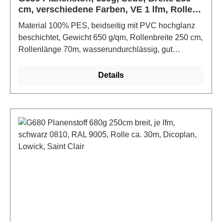
cm, verschiedene Farben, VE 1 lfm, Rolle
ca. 35m
Material 100% PES, beidseitig mit PVC hochglanz
beschichtet, Gewicht 650 g/qm, Rollenbreite 250 cm,
Rollenlänge 70m, wasserundurchlässig, gut
geeignet für LKW-Planen, Transport,
Schutzabdeckung, Sportartikel, flexible Türen.
Details
Schweißbar, mit Heißluft und
Frequenzschweißen.Farbe: weißMaße: 35m x
250cm