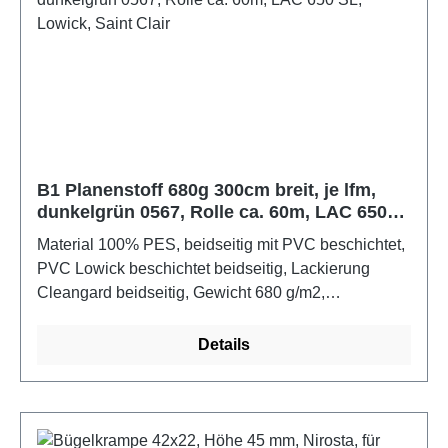
beidseitigem Lack in verschiedenen Farben mit sehr
hohem Glanz und Intensität produziert. Das Material
ist frei von Aftalaten, das heißt, aufgrund seiner
Zusammensetzung kann es in Kinderumgebungen
verwendet werden. Schweißbares
Material.Spezifikation: schwer entflammb, B1 (DIN
4102-1)Farbe: grauMaße: 32,5m x 250cm
B1 Planenstoff 680g 300cm breit, je lfm,
dunkelgrün 0567, Rolle ca. 60m, LAC 650
SL, Lowick, Saint Clair
Material 100% PES, beidseitig mit PVC beschichtet,
PVC Lowick beschichtet beidseitig, Lackierung
Cleangard beidseitig, Gewicht 680 g/m2,
wasserundurchlässig, gut geeignet für LKW-Planen,
Pergolas, Schutzdächer für Terrassen, Sonnensegel,
Details
Festzelte, Glamping, Schutzabdeckung, Sportartikel,
flexible Rolltore. Schweißbar, mit Heißluft und
Frequenzschweißen. B1 Zertifikat nach DIN 4102,
BS 7837, T2 weiß NF EN 14115. Lowick-